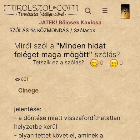
SZÓLÁS ÉS KÖZMONDÁS
témák:
JÁTÉK! Bölcsek Kavicsa
Bibliai
SZÓLÁS és KÖZMONDÁS
/
Szólások
Kifejezések
Miről szól a
"
Minden hidat
feléget maga mögött
Közmondások
"
szólás?
Tetszik ez a szólás?
0
0
Rímelő
821
Szállóigék
Cinege
Szóláscsoportok
Szólások
jelentése:
- a döntése miatt visszafordíthatatlan
Tréfás
helyzetbe kerül
- olyan tettet követ el, aminek a