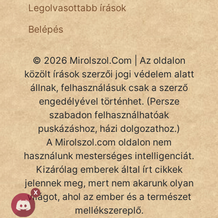
Legolvasottabb írások
NapHold
Belépés
Név nélkül
pszichopati
© 2026 Mirolszol.Com | Az oldalon
közölt írások szerzői jogi védelem alatt
szegény legény
állnak, felhasználásuk csak a szerző
Hoffer Botond
engedélyével történhet. (Persze
szabadon felhasználhatóak
szemfüles
puskázáshoz, házi dolgozathoz.)
A Mirolszol.com oldalon nem
használunk mesterséges intelligenciát.
Kizárólag emberek által írt cikkek
jelennek meg, mert nem akarunk olyan
X
világot, ahol az ember és a természet
mellékszereplő.