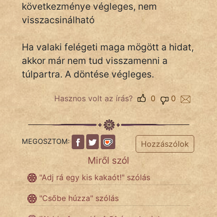
következménye végleges, nem
visszacsinálható
IRODALOM
Ha valaki felégeti maga mögött a hidat,
SZÓLÁS
akkor már nem tud visszamenni a
És
túlpartra. A döntése végleges.
KÖZMONDÁS
Hasznos volt az írás?
0
0
PSZICHO
ZENE
MEGOSZTOM:
Hozzászólok
FILM
Miről szól
ÉLETMÓD
"Adj rá egy kis kakaót!" szólás
MAGYARSÁG
"Csőbe húzza" szólás
És
TÖRTÉNELEM