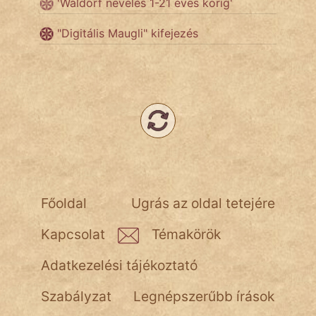
'Waldorf nevelés 1-21 éves korig'
"Digitális Maugli" kifejezés
Népszerű szerzőink:
cinege
fantom
Hunor
Jób Gedeon
Főoldal
Ugrás az oldal tetejére
Láron Ádám
Kapcsolat
Témakörök
mikkamakka
Adatkezelési tájékoztató
vörös ördög
Szabályzat
Legnépszerűbb írások
nagyöreg