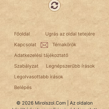
Népszerű szerzőink:
cinege
Főoldal
Ugrás az oldal tetejére
fantom
Kapcsolat
Témakörök
Hunor
Adatkezelési tájékoztató
Jób Gedeon
Szabályzat
Legnépszerűbb írások
Láron Ádám
Legolvasottabb írások
mikkamakka
Belépés
vörös ördög
nagyöreg
© 2026 Mirolszol.Com | Az oldalon