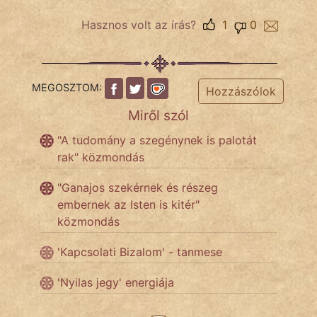
Hasznos volt az írás?
1
0
IRODALOM
SZÓLÁS
MEGOSZTOM:
Hozzászólok
És
Miről szól
KÖZMONDÁS
"A tudomány a szegénynek is palotát
PSZICHO
rak" közmondás
ZENE
"Ganajos szekérnek és részeg
embernek az Isten is kitér"
FILM
közmondás
ÉLETMÓD
'Kapcsolati Bizalom' - tanmese
MAGYARSÁG
'Nyilas jegy' energiája
És
TÖRTÉNELEM