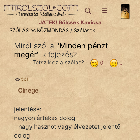
SZÓLÁS ÉS KÖZMONDÁS
témák:
JÁTÉK! Bölcsek Kavicsa
Bibliai
SZÓLÁS és KÖZMONDÁS
/
Szólások
Kifejezések
Miről szól a
"
Minden pénzt
megér
Közmondások
"
kifejezés?
Tetszik ez a szólás?
0
0
Rímelő
561
Szállóigék
Cinege
Szóláscsoportok
Szólások
jelentése:
nagyon értékes dolog
Tréfás
- nagy hasznot vagy élvezetet jelentő
dolog