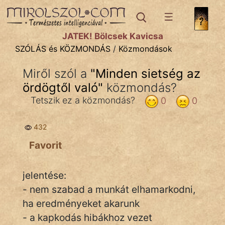
SZÓLÁS ÉS KÖZMONDÁS
témák:
JÁTÉK! Bölcsek Kavicsa
Bibliai
SZÓLÁS és KÖZMONDÁS
/
Közmondások
Kifejezések
Miről szól a
"
Minden sietség az
ördögtől való
Közmondások
"
közmondás?
Tetszik ez a közmondás?
0
0
Rímelő
432
Szállóigék
Favorit
Szóláscsoportok
Szólások
jelentése:
- nem szabad a munkát elhamarkodni,
Tréfás
ha eredményeket akarunk
- a kapkodás hibákhoz vezet