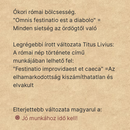
Ókori római bölcsesség.
"Omnis festinatio est a diabolo" =
IRODALOM
Minden sietség az ördögtől való
SZÓLÁS
És
Legrégebbi írott változata Titus Livius:
KÖZMONDÁS
A római nép története című
munkájában lelhető fel:
PSZICHO
"Festinatio improvidaest et caeca" =Az
ZENE
elhamarkodottság kiszámíthatatlan és
elvakult
FILM
ÉLETMÓD
Elterjettebb változata magyarul a:
MAGYARSÁG
Jó munkához idő kell!
És
TÖRTÉNELEM