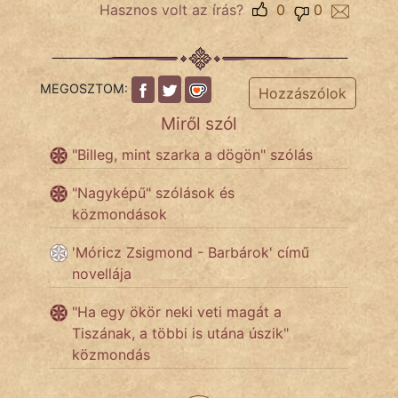
Hasznos volt az írás?
0
0
Népszerű szerzőink:
MEGOSZTOM:
Hozzászólok
cinege
Miről szól
fantom
"Billeg, mint szarka a dögön" szólás
Hunor
"Nagyképű" szólások és
közmondások
Jób Gedeon
'Móricz Zsigmond - Barbárok' című
Láron Ádám
novellája
mikkamakka
"Ha egy ökör neki veti magát a
Tiszának, a többi is utána úszik"
vörös ördög
közmondás
nagyöreg