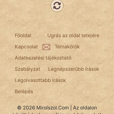
NapHold
Név nélkül
pszichopati
Főoldal
Ugrás az oldal tetejére
szegény legény
Kapcsolat
Témakörök
Hoffer Botond
Adatkezelési tájékoztató
szemfüles
Szabályzat
Legnépszerűbb írások
Legolvasottabb írások
Belépés
© 2026 Mirolszol.Com | Az oldalon