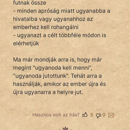
futnak össze
- minden apróság miatt ugyanabba a
hivatalba vagy ugyanahhoz az
IRODALOM
emberhez kell rohangálni
- ugyanazt a célt többféle módon is
SZÓLÁS
És
elérhetjük
KÖZMONDÁS
Ma már mondják arra is, hogy már
PSZICHO
megint "ugyanoda kell menni",
"ugyanoda jutottunk". Tehát arra a
ZENE
használják, amikor az ember újra és
FILM
újra ugyanarra a helyre jut.
ÉLETMÓD
Hasznos volt az írás?
5
0
MAGYARSÁG
És
TÖRTÉNELEM