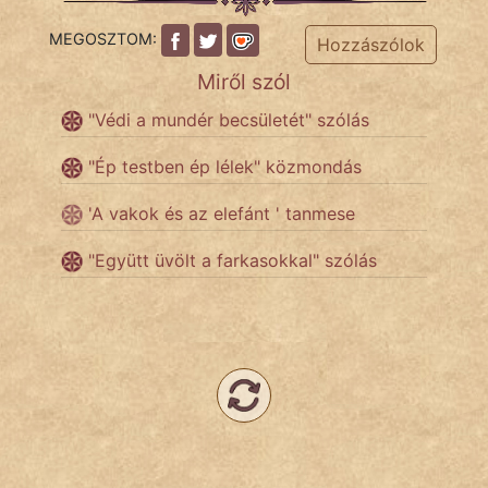
MEGOSZTOM:
Hozzászólok
Népszerű szerzőink:
Miről szól
"Védi a mundér becsületét" szólás
cinege
"Ép testben ép lélek" közmondás
fantom
'A vakok és az elefánt ' tanmese
Hunor
"Együtt üvölt a farkasokkal" szólás
Jób Gedeon
Láron Ádám
mikkamakka
vörös ördög
nagyöreg