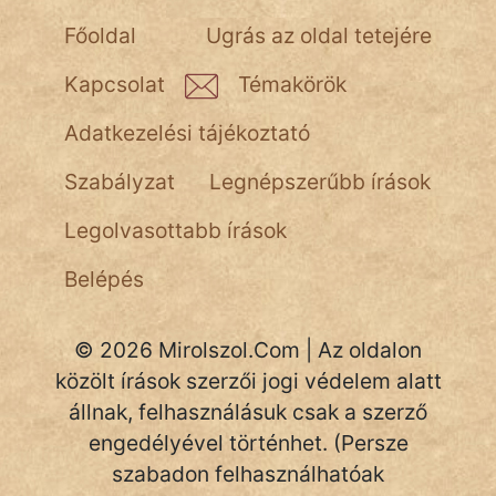
NapHold
Főoldal
Ugrás az oldal tetejére
Név nélkül
Kapcsolat
Témakörök
pszichopati
Adatkezelési tájékoztató
szegény legény
Szabályzat
Legnépszerűbb írások
Hoffer Botond
Legolvasottabb írások
szemfüles
Belépés
© 2026 Mirolszol.Com | Az oldalon
közölt írások szerzői jogi védelem alatt
állnak, felhasználásuk csak a szerző
engedélyével történhet. (Persze
szabadon felhasználhatóak