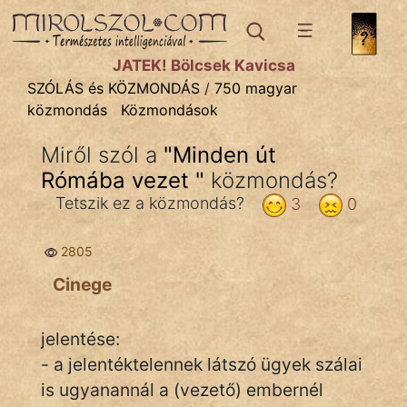
SZÓLÁS ÉS KÖZMONDÁS
témák:
JÁTÉK! Bölcsek Kavicsa
Bibliai
SZÓLÁS és KÖZMONDÁS
/
750 magyar
közmondás
Közmondások
Kifejezések
Miről szól a
"
Minden út
Közmondások
Rómába vezet
"
közmondás?
Rímelő
Tetszik ez a közmondás?
3
0
Szállóigék
2805
Szóláscsoportok
Cinege
Szólások
jelentése:
Tréfás
- a jelentéktelennek látszó ügyek szálai
is ugyanannál a (vezető) embernél