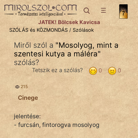
SZÓLÁS ÉS KÖZMONDÁS
témák:
JÁTÉK! Bölcsek Kavicsa
Bibliai
SZÓLÁS és KÖZMONDÁS
/
Szólások
Kifejezések
Miről szól a
"
Mosolyog, mint a
szentesi kutya a máléra
Közmondások
"
szólás?
Rímelő
Tetszik ez a szólás?
0
0
Szállóigék
215
Szóláscsoportok
Cinege
Szólások
jelentése:
Tréfás
- furcsán, fintorogva mosolyog