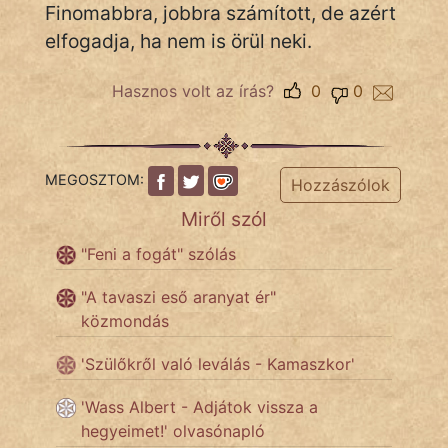
Finomabbra, jobbra számított, de azért
elfogadja, ha nem is örül neki.
IRODALOM
Hasznos volt az írás?
0
0
SZÓLÁS
És
KÖZMONDÁS
MEGOSZTOM:
Hozzászólok
PSZICHO
Miről szól
"Feni a fogát" szólás
ZENE
"A tavaszi eső aranyat ér"
FILM
közmondás
ÉLETMÓD
'Szülőkről való leválás - Kamaszkor'
MAGYARSÁG
'Wass Albert - Adjátok vissza a
És
hegyeimet!' olvasónapló
TÖRTÉNELEM