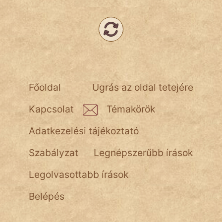
Népszerű szerzőink:
cinege
fantom
Főoldal
Ugrás az oldal tetejére
Hunor
Kapcsolat
Témakörök
Jób Gedeon
Adatkezelési tájékoztató
Láron Ádám
Szabályzat
Legnépszerűbb írások
mikkamakka
Legolvasottabb írások
vörös ördög
Belépés
nagyöreg