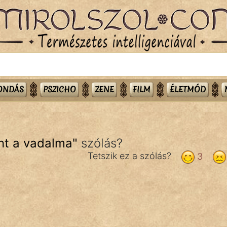
MONDÁS
PSZICHO
ZENE
FILM
ÉLETMÓD
nt a vadalma
"
szólás?
Tetszik ez a szólás?
3