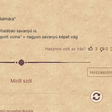
adalmára"
talában savanyú is.
rapott volna" = nagyon savanyú képet vág
Hasznos volt az írás?
3
0
Hozzászól
Miről szól
ímű novellaciklusa