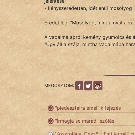
jelentése:
- kényszeredetten, idétlenül mosolyog
IRODALOM
Eredetileg: "Mosolyog, mint a nyúl a v
SZÓLÁS
A vadalma apró, kemény gyümölcs és ál
És
"Úgy áll a szája, mintha vadalmába ha
KÖZMONDÁS
PSZICHO
ZENE
MEGOSZTOM:
FILM
ÉLETMÓD
"piedesztálra emel" kifejezés
MAGYARSÁG
"Írmagja se marad" szólás
És
'Kosztolányi Dezső - Esti Kornél' c
TÖRTÉNELEM