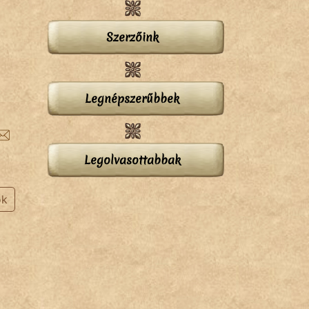
Szerzőink
Legnépszerűbbek
Legolvasottabbak
ok