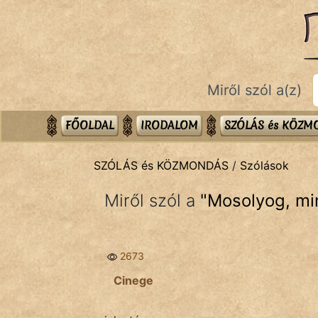
SZÓLÁS ÉS KÖZMONDÁS
témák:
Bibliai
Miről szól a(z)
Kifejezések
Közmondások
FŐOLDAL
IRODALOM
SZÓLÁS és KÖZ
Rímelő
SZÓLÁS és KÖZMONDÁS
/
Szólások
Szállóigék
Miről szól a
"
Mosolyog, mi
Szóláscsoportok
Szólások
2673
Tréfás
Cinege