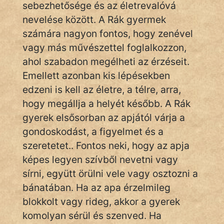
sebezhetősége és az életrevalóvá
nevelése között. A Rák gyermek
számára nagyon fontos, hogy zenével
vagy más művészettel foglalkozzon,
ahol szabadon megélheti az érzéseit.
Emellett azonban kis lépésekben
edzeni is kell az életre, a télre, arra,
hogy megállja a helyét később. A Rák
gyerek elsősorban az apjától várja a
gondoskodást, a figyelmet és a
szeretetet.. Fontos neki, hogy az apja
képes legyen szívből nevetni vagy
sírni, együtt örülni vele vagy osztozni a
bánatában. Ha az apa érzelmileg
blokkolt vagy rideg, akkor a gyerek
komolyan sérül és szenved. Ha