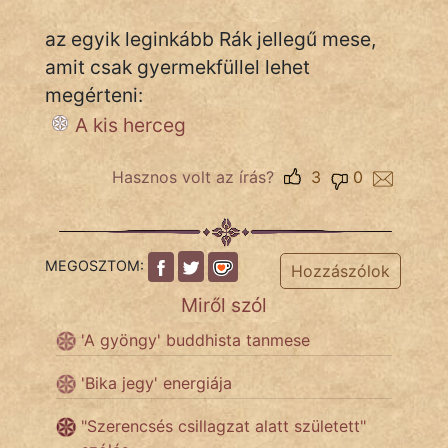
az egyik leginkább Rák jellegű mese,
amit csak gyermekfüllel lehet
megérteni:
A kis herceg
Hasznos volt az írás?
3
0
MEGOSZTOM:
Hozzászólok
Miről szól
'A gyöngy' buddhista tanmese
'Bika jegy' energiája
"Szerencsés csillagzat alatt született"