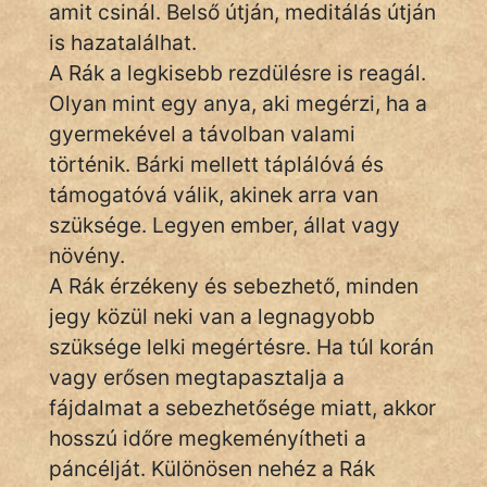
amit csinál. Belső útján, meditálás útján
fantom
is hazatalálhat.
Hunor
A Rák a legkisebb rezdülésre is reagál.
Olyan mint egy anya, aki megérzi, ha a
Jób Gedeon
gyermekével a távolban valami
Láron Ádám
történik. Bárki mellett táplálóvá és
támogatóvá válik, akinek arra van
mikkamakka
szüksége. Legyen ember, állat vagy
növény.
vörös ördög
A Rák érzékeny és sebezhető, minden
nagyöreg
jegy közül neki van a legnagyobb
szüksége lelki megértésre. Ha túl korán
NapHold
vagy erősen megtapasztalja a
Név nélkül
fájdalmat a sebezhetősége miatt, akkor
hosszú időre megkeményítheti a
pszichopati
páncélját. Különösen nehéz a Rák