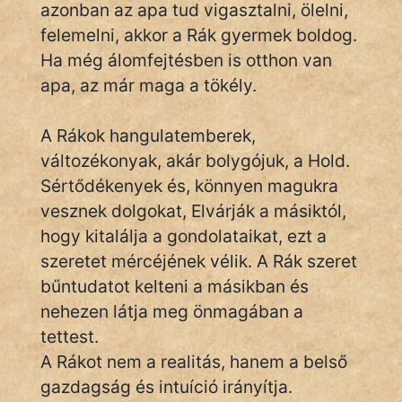
azonban az apa tud vigasztalni, ölelni,
felemelni, akkor a Rák gyermek boldog.
Ha még álomfejtésben is otthon van
apa, az már maga a tökély.
A Rákok hangulatemberek,
változékonyak, akár bolygójuk, a Hold.
Sértődékenyek és, könnyen magukra
vesznek dolgokat, Elvárják a másiktól,
hogy kitalálja a gondolataikat, ezt a
szeretet mércéjének vélik. A Rák szeret
bűntudatot kelteni a másikban és
nehezen látja meg önmagában a
tettest.
A Rákot nem a realitás, hanem a belső
gazdagság és intuíció irányítja.