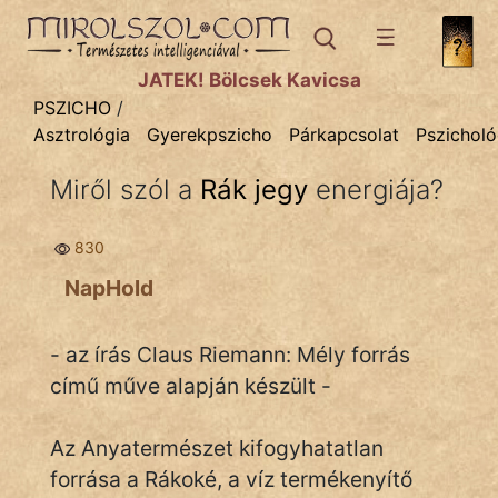
PSZICHO
témák:
JÁTÉK! Bölcsek Kavicsa
Asztrológia
PSZICHO
/
Asztrológia
Gyerekpszicho
Párkapcsolat
Pszicholó
Gyerekpszicho
Miről szól a
Rák jegy
energiája?
Párkapcsolat
Pszichológia
830
NapHold
Tanmese
- az írás Claus Riemann: Mély forrás
című műve alapján készült -
IRODALOM
Az Anyatermészet kifogyhatatlan
forrása a Rákoké, a víz termékenyítő
SZÓLÁS