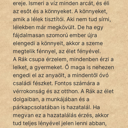
És
ereje. Ismeri a víz minden arcát, és éli
KÖZMONDÁS
az esőt és a könnyeket. A könnyeket,
amik a lélek tisztítói. Aki nem tud sírni,
PSZICHO
lélekben már megkövült. De ha egy
ZENE
fájdalmasan szomorú ember újra
elengedi a könnyeit, akkor a szeme
FILM
megtelik fénnyel, az élet fényével.
A Rák csupa érzelem, mindenben érzi a
ÉLETMÓD
lelket, a gyermeket. Ő maga is nehezen
MAGYARSÁG
engedi el az anyaölt, a mindentől óvó
És
családi fészket. Fontos számára a
TÖRTÉNELEM
vérrokonság és az otthon. A Rák az élet
dolgaiban, a munkájában és a
Népszerű szerzőink:
párkapcsolatában is hazatalál. Ha
megvan ez a hazatalálás érzés, akkor
cinege
tud teljes lényével jelen lenni abban,