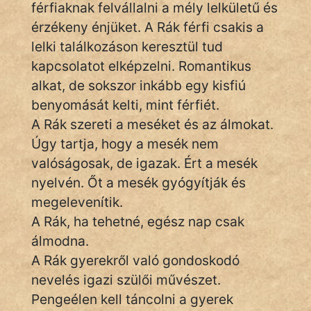
szegény legény
férfiaknak felvállalni a mély lelkületű és
érzékeny énjüket. A Rák férfi csakis a
Hoffer Botond
lelki találkozáson keresztül tud
kapcsolatot elképzelni. Romantikus
szemfüles
alkat, de sokszor inkább egy kisfiú
benyomását kelti, mint férfiét.
A Rák szereti a meséket és az álmokat.
Úgy tartja, hogy a mesék nem
valóságosak, de igazak. Ért a mesék
nyelvén. Őt a mesék gyógyítják és
megelevenítik.
A Rák, ha tehetné, egész nap csak
álmodna.
A Rák gyerekről való gondoskodó
nevelés igazi szülői művészet.
Pengeélen kell táncolni a gyerek