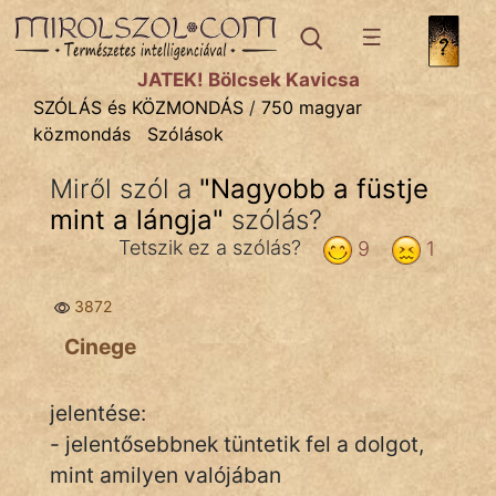
SZÓLÁS ÉS KÖZMONDÁS
témák:
JÁTÉK! Bölcsek Kavicsa
Bibliai
SZÓLÁS és KÖZMONDÁS
/
750 magyar
közmondás
Szólások
Kifejezések
Miről szól a
"
Nagyobb a füstje
Közmondások
mint a lángja
"
szólás?
Rímelő
Tetszik ez a szólás?
9
1
Szállóigék
3872
Szóláscsoportok
Cinege
Szólások
jelentése:
Tréfás
- jelentősebbnek tüntetik fel a dolgot,
mint amilyen valójában