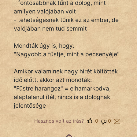
- fontosabbnak tűnt a dolog, mint
amilyen valójában volt
- tehetségesnek tűnik ez az ember, de
IRODALOM
valójában nem tud semmit
SZÓLÁS
És
Mondták úgy is, hogy:
KÖZMONDÁS
"Nagyobb a füstje, mint a pecsenyéje"
PSZICHO
Amikor valaminek nagy hírét költötték
ZENE
idő előtt, akkor azt mondták:
"Füstre harangoz" = elhamarkodva,
FILM
alaptalanul ítél, nincs is a dolognak
ÉLETMÓD
jelentősége
MAGYARSÁG
Hasznos volt az írás?
0
0
És
TÖRTÉNELEM