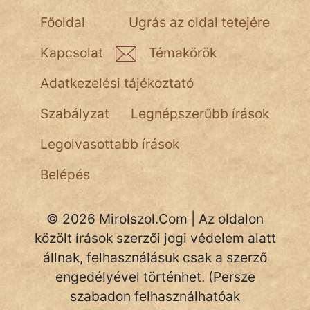
NapHold
Főoldal
Ugrás az oldal tetejére
Név nélkül
Kapcsolat
Témakörök
pszichopati
Adatkezelési tájékoztató
szegény legény
Szabályzat
Legnépszerűbb írások
Hoffer Botond
Legolvasottabb írások
szemfüles
Belépés
© 2026 Mirolszol.Com | Az oldalon
közölt írások szerzői jogi védelem alatt
állnak, felhasználásuk csak a szerző
engedélyével történhet. (Persze
szabadon felhasználhatóak