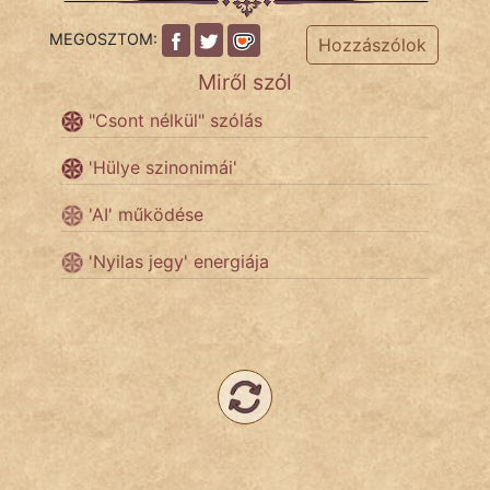
MEGOSZTOM:
Hozzászólok
Népszerű szerzőink:
Miről szól
cinege
"Csont nélkül" szólás
fantom
'Hülye szinonimái'
Hunor
'AI' működése
Jób Gedeon
'Nyilas jegy' energiája
Láron Ádám
mikkamakka
vörös ördög
nagyöreg