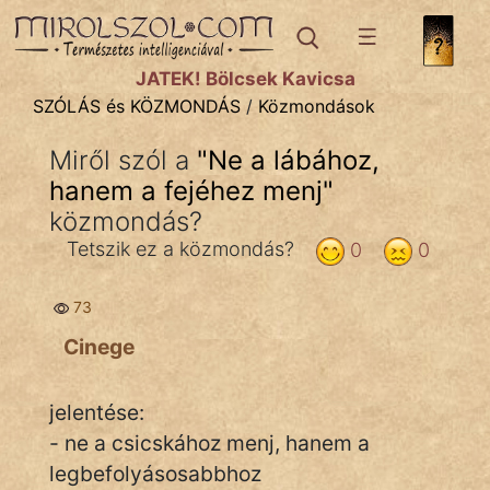
SZÓLÁS ÉS KÖZMONDÁS
témák:
JÁTÉK! Bölcsek Kavicsa
Bibliai
SZÓLÁS és KÖZMONDÁS
/
Közmondások
Kifejezések
Miről szól a
"
Ne a lábához,
hanem a fejéhez menj
Közmondások
"
közmondás?
Rímelő
Tetszik ez a közmondás?
0
0
Szállóigék
73
Szóláscsoportok
Cinege
Szólások
jelentése:
Tréfás
- ne a csicskához menj, hanem a
legbefolyásosabbhoz