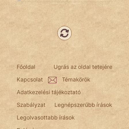
Népszerű szerzőink:
cinege
fantom
Hunor
Főoldal
Ugrás az oldal tetejére
Jób Gedeon
Kapcsolat
Témakörök
Láron Ádám
Adatkezelési tájékoztató
mikkamakka
Szabályzat
Legnépszerűbb írások
vörös ördög
Legolvasottabb írások
nagyöreg