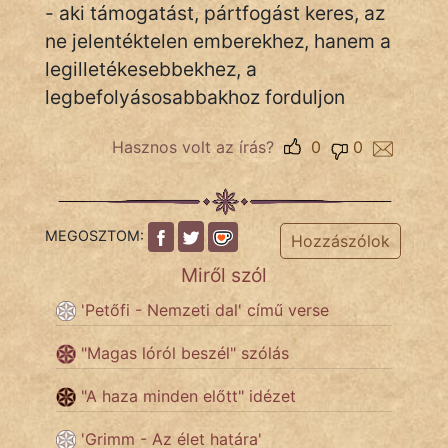
- aki támogatást, pártfogást keres, az
ne jelentéktelen emberekhez, hanem a
legilletékesebbekhez, a
IRODALOM
legbefolyásosabbakhoz forduljon
SZÓLÁS
És
Hasznos volt az írás?
0
0
KÖZMONDÁS
PSZICHO
MEGOSZTOM:
Hozzászólok
ZENE
Miről szól
FILM
'Petőfi - Nemzeti dal' című verse
ÉLETMÓD
"Magas lóról beszél" szólás
"A haza minden előtt" idézet
MAGYARSÁG
És
'Grimm - Az élet határa'
TÖRTÉNELEM