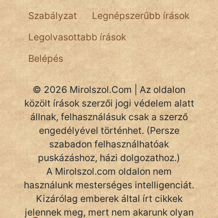
NapHold
Szabályzat
Legnépszerűbb írások
Név nélkül
Legolvasottabb írások
pszichopati
Belépés
szegény legény
© 2026 Mirolszol.Com | Az oldalon
Hoffer Botond
közölt írások szerzői jogi védelem alatt
állnak, felhasználásuk csak a szerző
szemfüles
engedélyével történhet. (Persze
szabadon felhasználhatóak
puskázáshoz, házi dolgozathoz.)
A Mirolszol.com oldalon nem
használunk mesterséges intelligenciát.
Kizárólag emberek által írt cikkek
jelennek meg, mert nem akarunk olyan