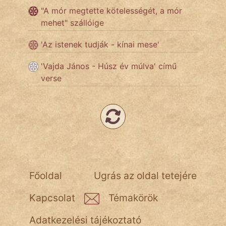
"A mór megtette kötelességét, a mór
mehet" szállóige
Népszerű szerzőink:
'Az istenek tudják - kínai mese'
cinege
'Vajda János - Húsz év múlva' című
verse
fantom
Hunor
Jób Gedeon
Láron Ádám
mikkamakka
Főoldal
Ugrás az oldal tetejére
vörös ördög
Kapcsolat
Témakörök
nagyöreg
Adatkezelési tájékoztató