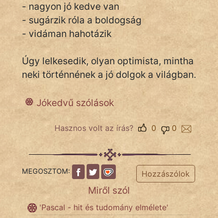
- nagyon jó kedve van
- sugárzik róla a boldogság
- vidáman hahotázik
IRODALOM
SZÓLÁS
Úgy lelkesedik, olyan optimista, mintha
És
neki történnének a jó dolgok a világban.
KÖZMONDÁS
Jókedvű szólások
PSZICHO
ZENE
Hasznos volt az írás?
0
0
FILM
ÉLETMÓD
MEGOSZTOM:
Hozzászólok
Miről szól
MAGYARSÁG
És
'Pascal - hit és tudomány elmélete'
TÖRTÉNELEM