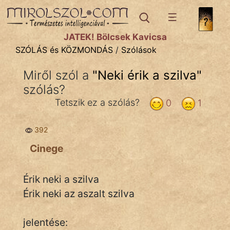
SZÓLÁS ÉS KÖZMONDÁS
témák:
JÁTÉK! Bölcsek Kavicsa
Bibliai
SZÓLÁS és KÖZMONDÁS
/
Szólások
Kifejezések
Miről szól a
"
Neki érik a szilva
"
szólás?
Közmondások
Tetszik ez a szólás?
0
1
Rímelő
392
Szállóigék
Cinege
Szóláscsoportok
Szólások
Érik neki a szilva
Érik neki az aszalt szilva
Tréfás
jelentése: