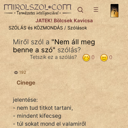
SZÓLÁS ÉS KÖZMONDÁS
témák:
JÁTÉK! Bölcsek Kavicsa
Bibliai
SZÓLÁS és KÖZMONDÁS
/
Szólások
Kifejezések
Miről szól a
"
Nem áll meg
benne a szó
Közmondások
"
szólás?
Tetszik ez a szólás?
0
0
Rímelő
192
Szállóigék
Cinege
Szóláscsoportok
Szólások
jelentése:
- nem tud titkot tartani,
Tréfás
- mindent kifecseg
- túl sokat mond el valamiről