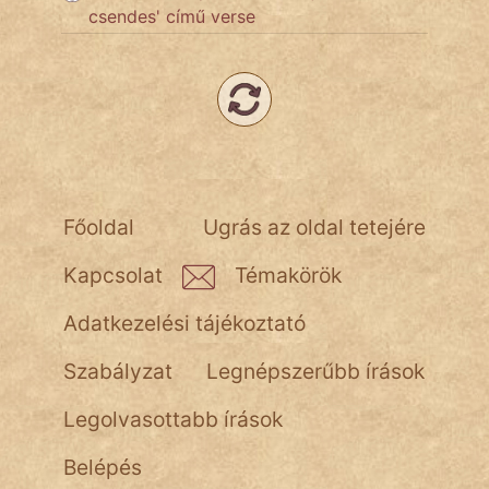
csendes' című verse
Népszerű szerzőink:
cinege
fantom
Hunor
Főoldal
Ugrás az oldal tetejére
Jób Gedeon
Kapcsolat
Témakörök
Láron Ádám
Adatkezelési tájékoztató
mikkamakka
Szabályzat
Legnépszerűbb írások
vörös ördög
Legolvasottabb írások
nagyöreg
Belépés