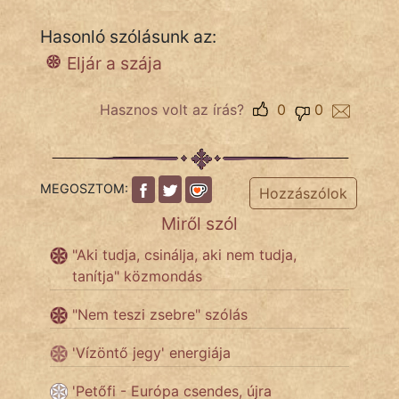
Hasonló szólásunk az:
Eljár a szája
IRODALOM
SZÓLÁS
Hasznos volt az írás?
0
0
És
KÖZMONDÁS
MEGOSZTOM:
PSZICHO
Hozzászólok
Miről szól
ZENE
"Aki tudja, csinálja, aki nem tudja,
FILM
tanítja" közmondás
ÉLETMÓD
"Nem teszi zsebre" szólás
'Vízöntő jegy' energiája
MAGYARSÁG
És
'Petőfi - Európa csendes, újra
TÖRTÉNELEM