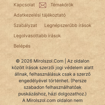
NapHold
Kapcsolat
Témakörök
Név nélkül
Adatkezelési tájékoztató
pszichopati
Szabályzat
Legnépszerűbb írások
szegény legény
Legolvasottabb írások
Hoffer Botond
Belépés
szemfüles
© 2026 Mirolszol.Com | Az oldalon
közölt írások szerzői jogi védelem alatt
állnak, felhasználásuk csak a szerző
engedélyével történhet. (Persze
szabadon felhasználhatóak
puskázáshoz, házi dolgozathoz.)
A Mirolszol.com oldalon nem