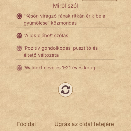
Miről szól
Népszerű szerzőink:
"Későn virágzó fának ritkán érik be a
gyümölcse" közmondás
cinege
"Állok elébe!" szólás
fantom
'Pozitív gondolkodás' pusztító és
éltető változata
Hunor
'Waldorf nevelés 1-21 éves korig'
Jób Gedeon
Láron Ádám
mikkamakka
vörös ördög
nagyöreg
Főoldal
Ugrás az oldal tetejére