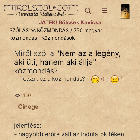
SZÓLÁS ÉS KÖZMONDÁS
témák:
JÁTÉK! Bölcsek Kavicsa
Bibliai
SZÓLÁS és KÖZMONDÁS
/
750 magyar
közmondás
Közmondások
Kifejezések
Miről szól a
"
Nem az a legény,
Közmondások
aki üti, hanem aki állja
"
Rímelő
közmondás?
Tetszik ez a közmondás?
0
1
Szállóigék
Szóláscsoportok
1150
Cinege
Szólások
Tréfás
jelentése:
- nagyobb erőre vall az indulatok féken