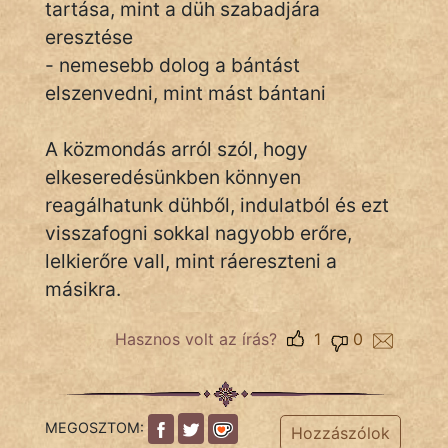
tartása, mint a düh szabadjára
eresztése
- nemesebb dolog a bántást
IRODALOM
elszenvedni, mint mást bántani
SZÓLÁS
És
A közmondás arról szól, hogy
KÖZMONDÁS
elkeseredésünkben könnyen
reagálhatunk dühből, indulatból és ezt
PSZICHO
visszafogni sokkal nagyobb erőre,
ZENE
lelkierőre vall, mint ráereszteni a
másikra.
FILM
Hasznos volt az írás?
1
0
ÉLETMÓD
MAGYARSÁG
És
MEGOSZTOM:
TÖRTÉNELEM
Hozzászólok