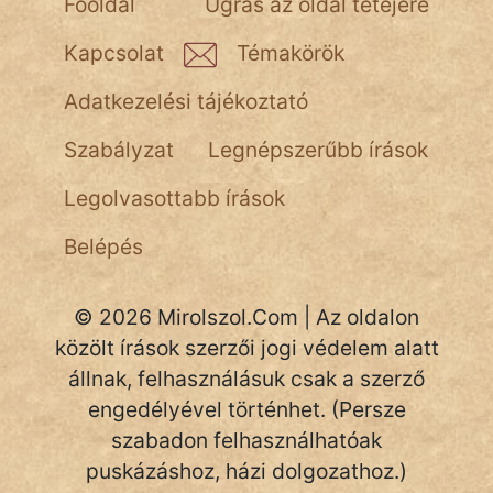
Főoldal
Ugrás az oldal tetejére
NapHold
Kapcsolat
Témakörök
Név nélkül
Adatkezelési tájékoztató
pszichopati
Szabályzat
Legnépszerűbb írások
szegény legény
Legolvasottabb írások
Hoffer Botond
Belépés
szemfüles
© 2026 Mirolszol.Com | Az oldalon
közölt írások szerzői jogi védelem alatt
állnak, felhasználásuk csak a szerző
engedélyével történhet. (Persze
szabadon felhasználhatóak
puskázáshoz, házi dolgozathoz.)