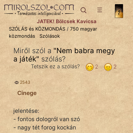
SZÓLÁS ÉS KÖZMONDÁS
témák:
JÁTÉK! Bölcsek Kavicsa
Bibliai
SZÓLÁS és KÖZMONDÁS
/
750 magyar
közmondás
Szólások
Kifejezések
Miről szól a
"
Nem babra megy
Közmondások
a játék
"
szólás?
Rímelő
Tetszik ez a szólás?
2
2
Szállóigék
2543
Szóláscsoportok
Cinege
Szólások
jelentése:
Tréfás
- fontos dologról van szó
- nagy tét forog kockán