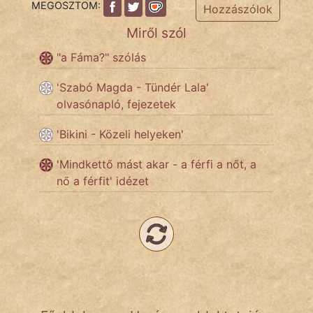
MEGOSZTOM:
Hozzászólok
Népszerű szerzőink:
Miről szól
"a Fáma?" szólás
cinege
'Szabó Magda - Tündér Lala'
fantom
olvasónapló, fejezetek
Hunor
'Bikini - Közeli helyeken'
Jób Gedeon
'Mindkettő mást akar - a férfi a nőt, a
nő a férfit' idézet
Láron Ádám
mikkamakka
vörös ördög
nagyöreg