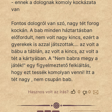
- ennek a dolognak komoly kockázata
van
IRODALOM
Fontos dologról van szó, nagy tét forog
SZÓLÁS
kockán. A bab minden háztartásban
És
előfordult, nem volt nagy kincs, ezért a
KÖZMONDÁS
gyerekek is azzal játszottak.... az volt a
bábu a táblán, az volt a kincs, az volt a
PSZICHO
tét a kártyában. A "Nem babra megy a
ZENE
játék!" egy figyelmeztető felkiáltás,
hogy ezt tessék komolyan venni! Itt a
FILM
tét nagy , nem csupán bab.
ÉLETMÓD
Hasznos volt az írás?
0
0
MAGYARSÁG
És
TÖRTÉNELEM