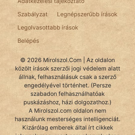
Adatkezelési tájékoztató
NapHold
Szabályzat
Legnépszerűbb írások
Név nélkül
Legolvasottabb írások
pszichopati
Belépés
szegény legény
Hoffer Botond
© 2026 Mirolszol.Com | Az oldalon
közölt írások szerzői jogi védelem alatt
szemfüles
állnak, felhasználásuk csak a szerző
engedélyével történhet. (Persze
szabadon felhasználhatóak
puskázáshoz, házi dolgozathoz.)
A Mirolszol.com oldalon nem
használunk mesterséges intelligenciát.
Kizárólag emberek által írt cikkek