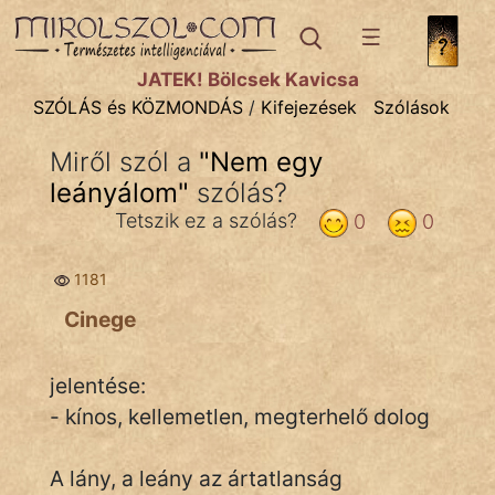
SZÓLÁS ÉS KÖZMONDÁS
témák:
JÁTÉK! Bölcsek Kavicsa
Bibliai
SZÓLÁS és KÖZMONDÁS
/
Kifejezések
Szólások
Kifejezések
Miről szól a
"
Nem egy
leányálom
Közmondások
"
szólás?
Tetszik ez a szólás?
0
0
Rímelő
1181
Szállóigék
Cinege
Szóláscsoportok
Szólások
jelentése:
- kínos, kellemetlen, megterhelő dolog
Tréfás
A lány, a leány az ártatlanság