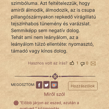
szimbóluma. Azt feltételezzük, hogy
amiről álmodik, álmodozik, az is csupa
pillangószárnyakon repkedő virágillatú
IRODALOM
tejszínhabos tünemény és varázslat.
SZÓLÁS
Semmiképp sem negatív dolog.
És
Tehát ami nem leányálom, az a
KÖZMONDÁS
leányálom túlzó ellentéte: nyomasztó,
támadó vagy kínos dolog.
PSZICHO
ZENE
Hasznos volt az írás?
1
0
FILM
ÉLETMÓD
MEGOSZTOM:
Hozzászólok
MAGYARSÁG
Miről szól
És
"Előbb járjon az eszed, azután a
TÖRTÉNELEM
nyelved " közmondás