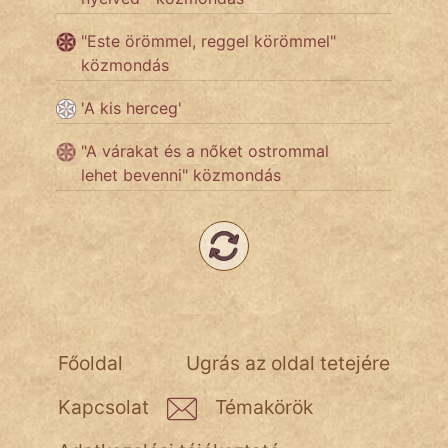
"Este örömmel, reggel körömmel"
Népszerű szerzőink:
közmondás
cinege
'A kis herceg'
fantom
"A várakat és a nőket ostrommal
lehet bevenni" közmondás
Hunor
Jób Gedeon
Láron Ádám
mikkamakka
Főoldal
Ugrás az oldal tetejére
vörös ördög
Kapcsolat
Témakörök
nagyöreg