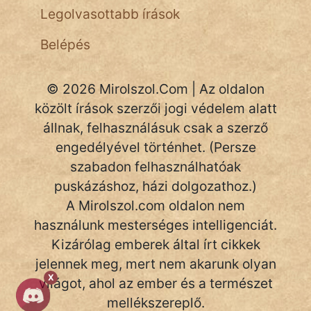
NapHold
Legolvasottabb írások
Név nélkül
Belépés
pszichopati
© 2026 Mirolszol.Com | Az oldalon
szegény legény
közölt írások szerzői jogi védelem alatt
Hoffer Botond
állnak, felhasználásuk csak a szerző
engedélyével történhet. (Persze
szemfüles
szabadon felhasználhatóak
puskázáshoz, házi dolgozathoz.)
A Mirolszol.com oldalon nem
használunk mesterséges intelligenciát.
Kizárólag emberek által írt cikkek
jelennek meg, mert nem akarunk olyan
X
világot, ahol az ember és a természet
mellékszereplő.