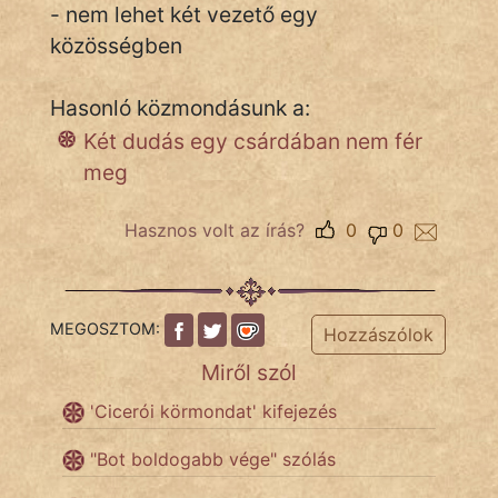
- nem lehet két vezető egy
közösségben
IRODALOM
Hasonló közmondásunk a:
SZÓLÁS
Két dudás egy csárdában nem fér
És
meg
KÖZMONDÁS
Hasznos volt az írás?
0
0
PSZICHO
ZENE
FILM
MEGOSZTOM:
Hozzászólok
Miről szól
ÉLETMÓD
'Cicerói körmondat' kifejezés
MAGYARSÁG
És
"Bot boldogabb vége" szólás
TÖRTÉNELEM