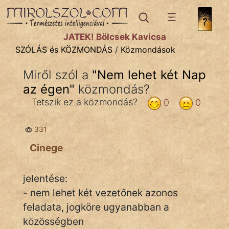
SZÓLÁS ÉS KÖZMONDÁS
témák:
JÁTÉK! Bölcsek Kavicsa
Bibliai
SZÓLÁS és KÖZMONDÁS
/
Közmondások
Kifejezések
Miről szól a
"
Nem lehet két Nap
az égen
Közmondások
"
közmondás?
Tetszik ez a közmondás?
0
0
Rímelő
331
Szállóigék
Cinege
Szóláscsoportok
Szólások
jelentése:
- nem lehet két vezetőnek azonos
Tréfás
feladata, jogköre ugyanabban a
közösségben