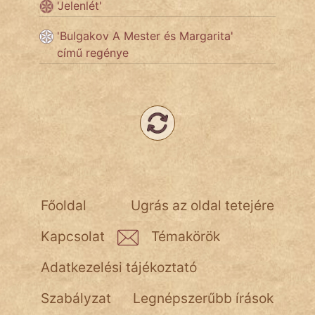
'Jelenlét'
Népszerű szerzőink:
'Bulgakov A Mester és Margarita'
című regénye
cinege
fantom
Hunor
Jób Gedeon
Láron Ádám
Főoldal
Ugrás az oldal tetejére
mikkamakka
Kapcsolat
Témakörök
vörös ördög
Adatkezelési tájékoztató
nagyöreg
Szabályzat
Legnépszerűbb írások