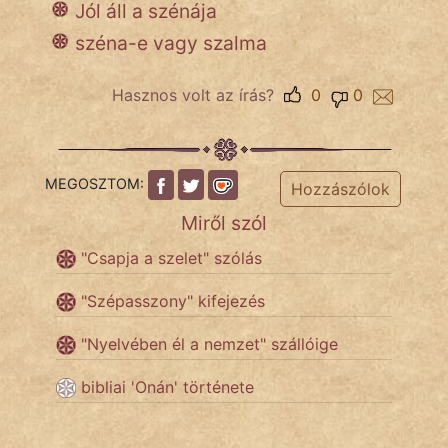
Jól áll a szénája
széna-e vagy szalma
Népszerű szerzőink:
Hasznos volt az írás?
0
0
cinege
fantom
MEGOSZTOM:
Hozzászólok
Hunor
Miről szól
Jób Gedeon
"Csapja a szelet" szólás
Láron Ádám
"Szépasszony" kifejezés
mikkamakka
"Nyelvében él a nemzet" szállóige
vörös ördög
bibliai 'Onán' története
nagyöreg