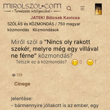
SZÓLÁS ÉS KÖZMONDÁS
témák:
JÁTÉK! Bölcsek Kavicsa
Bibliai
SZÓLÁS és KÖZMONDÁS
/
750 magyar
közmondás
Közmondások
Kifejezések
Miről szól a
"
Nincs oly rakott
Közmondások
szekér, melyre még egy villával
Rímelő
ne férne
"
közmondás?
Tetszik ez a közmondás?
0
1
Szállóigék
Szóláscsoportok
726
Cinege
Szólások
Tréfás
jelentése:
- bármennyire jóllakott is az ember, egy