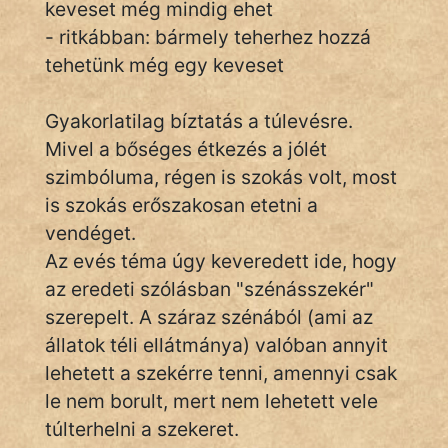
keveset még mindig ehet
- ritkábban: bármely teherhez hozzá
tehetünk még egy keveset
IRODALOM
SZÓLÁS
Gyakorlatilag bíztatás a túlevésre.
És
Mivel a bőséges étkezés a jólét
KÖZMONDÁS
szimbóluma, régen is szokás volt, most
is szokás erőszakosan etetni a
PSZICHO
vendéget.
ZENE
Az evés téma úgy keveredett ide, hogy
az eredeti szólásban "szénásszekér"
FILM
szerepelt. A száraz szénából (ami az
ÉLETMÓD
állatok téli ellátmánya) valóban annyit
lehetett a szekérre tenni, amennyi csak
MAGYARSÁG
le nem borult, mert nem lehetett vele
És
túlterhelni a szekeret.
TÖRTÉNELEM