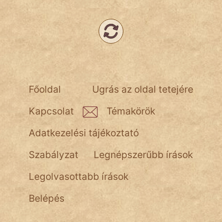
NapHold
Név nélkül
pszichopati
szegény legény
Főoldal
Ugrás az oldal tetejére
Hoffer Botond
Kapcsolat
Témakörök
szemfüles
Adatkezelési tájékoztató
Szabályzat
Legnépszerűbb írások
Legolvasottabb írások
Belépés