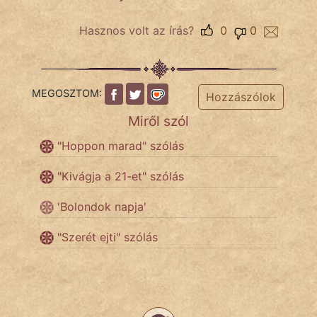
Hasznos volt az írás?
0
0
Népszerű szerzőink:
cinege
MEGOSZTOM:
Hozzászólok
fantom
Miről szól
Hunor
"Hoppon marad" szólás
Jób Gedeon
"Kivágja a 21-et" szólás
Láron Ádám
'Bolondok napja'
"Szerét ejti" szólás
mikkamakka
vörös ördög
nagyöreg