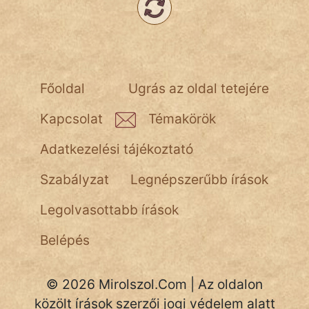
NapHold
Név nélkül
pszichopati
Főoldal
Ugrás az oldal tetejére
szegény legény
Kapcsolat
Témakörök
Hoffer Botond
Adatkezelési tájékoztató
szemfüles
Szabályzat
Legnépszerűbb írások
Legolvasottabb írások
Belépés
© 2026 Mirolszol.Com | Az oldalon
közölt írások szerzői jogi védelem alatt