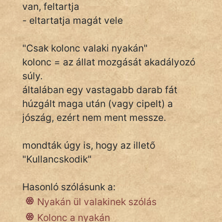
van, feltartja
- eltartatja magát vele
IRODALOM
"Csak kolonc valaki nyakán"
SZÓLÁS
kolonc = az állat mozgását akadályozó
És
súly.
KÖZMONDÁS
általában egy vastagabb darab fát
húzgált maga után (vagy cipelt) a
PSZICHO
jószág, ezért nem ment messze.
ZENE
mondták úgy is, hogy az illető
FILM
"Kullancskodik"
ÉLETMÓD
Hasonló szólásunk a:
MAGYARSÁG
Nyakán ül valakinek szólás
És
Kolonc a nyakán
TÖRTÉNELEM