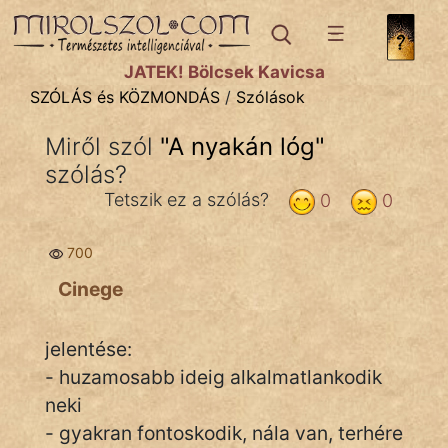
SZÓLÁS ÉS KÖZMONDÁS
témák:
JÁTÉK! Bölcsek Kavicsa
Bibliai
SZÓLÁS és KÖZMONDÁS
/
Szólások
Kifejezések
Miről szól
"
A nyakán lóg
"
szólás?
Közmondások
Tetszik ez a szólás?
0
0
Rímelő
700
Szállóigék
Cinege
Szóláscsoportok
Szólások
jelentése:
- huzamosabb ideig alkalmatlankodik
Tréfás
neki
- gyakran fontoskodik, nála van, terhére