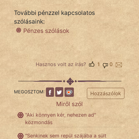
További pénzzel kapcsolatos
szólásaink:
IRODALOM
Pénzes szólások
SZÓLÁS
És
KÖZMONDÁS
Hasznos volt az írás?
1
0
PSZICHO
ZENE
MEGOSZTOM:
Hozzászólok
FILM
Miről szól
ÉLETMÓD
"Aki könnyen kér, nehezen ad"
közmondás
MAGYARSÁG
És
"Senkinek sem repül szájába a sült
TÖRTÉNELEM