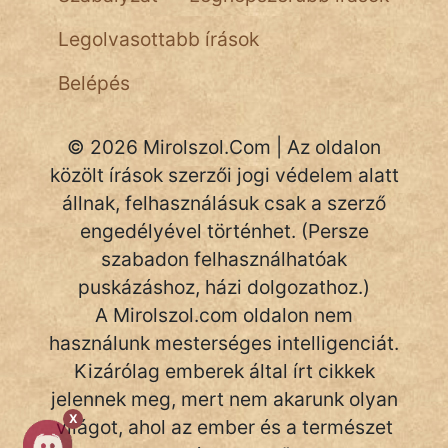
NapHold
Legolvasottabb írások
Név nélkül
Belépés
pszichopati
© 2026 Mirolszol.Com | Az oldalon
szegény legény
közölt írások szerzői jogi védelem alatt
Hoffer Botond
állnak, felhasználásuk csak a szerző
engedélyével történhet. (Persze
szemfüles
szabadon felhasználhatóak
puskázáshoz, házi dolgozathoz.)
A Mirolszol.com oldalon nem
használunk mesterséges intelligenciát.
Kizárólag emberek által írt cikkek
jelennek meg, mert nem akarunk olyan
X
világot, ahol az ember és a természet