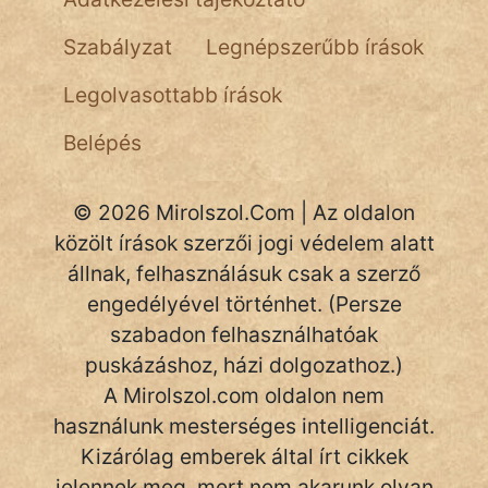
NapHold
Szabályzat
Legnépszerűbb írások
Név nélkül
Legolvasottabb írások
pszichopati
Belépés
szegény legény
© 2026 Mirolszol.Com | Az oldalon
Hoffer Botond
közölt írások szerzői jogi védelem alatt
szemfüles
állnak, felhasználásuk csak a szerző
engedélyével történhet. (Persze
szabadon felhasználhatóak
puskázáshoz, házi dolgozathoz.)
A Mirolszol.com oldalon nem
használunk mesterséges intelligenciát.
Kizárólag emberek által írt cikkek
jelennek meg, mert nem akarunk olyan