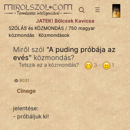
SZÓLÁS ÉS KÖZMONDÁS
témák:
JÁTÉK! Bölcsek Kavicsa
Bibliai
SZÓLÁS és KÖZMONDÁS
/
750 magyar
közmondás
Közmondások
Kifejezések
Miről szól
"
A puding próbája az
Közmondások
evés
"
közmondás?
Rímelő
Tetszik ez a közmondás?
3
1
Szállóigék
8031
Szóláscsoportok
Cinege
Szólások
jelentése:
Tréfás
- próbáljuk ki!