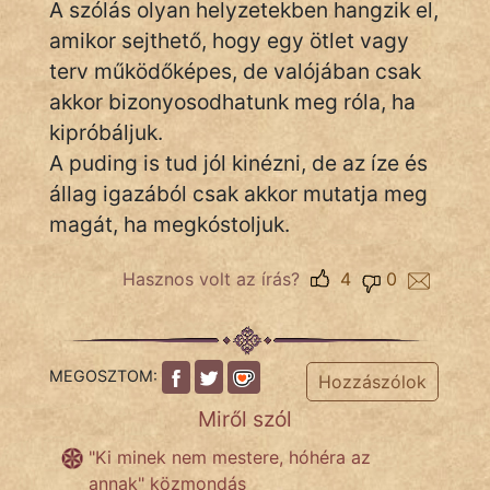
A szólás olyan helyzetekben hangzik el,
amikor sejthető, hogy egy ötlet vagy
terv működőképes, de valójában csak
IRODALOM
akkor bizonyosodhatunk meg róla, ha
kipróbáljuk.
SZÓLÁS
És
A puding is tud jól kinézni, de az íze és
KÖZMONDÁS
állag igazából csak akkor mutatja meg
magát, ha megkóstoljuk.
PSZICHO
Hasznos volt az írás?
4
0
ZENE
FILM
MEGOSZTOM:
Hozzászólok
ÉLETMÓD
Miről szól
MAGYARSÁG
"Ki minek nem mestere, hóhéra az
És
annak" közmondás
TÖRTÉNELEM