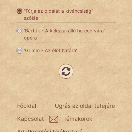
"Fúrja az oldalát a kíváncsiság"
Népszerű szerzőink:
szólás
'Bartók - A kékszakállú herceg vára'
cinege
opera
fantom
'Grimm - Az élet határa'
Hunor
Jób Gedeon
Láron Ádám
mikkamakka
Főoldal
Ugrás az oldal tetejére
vörös ördög
Kapcsolat
Témakörök
nagyöreg
Adatkezelési tájékoztató