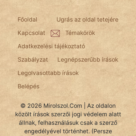
NapHold
Főoldal
Ugrás az oldal tetejére
Név nélkül
Kapcsolat
Témakörök
pszichopati
Adatkezelési tájékoztató
szegény legény
Szabályzat
Legnépszerűbb írások
Hoffer Botond
Legolvasottabb írások
szemfüles
Belépés
© 2026 Mirolszol.Com | Az oldalon
közölt írások szerzői jogi védelem alatt
állnak, felhasználásuk csak a szerző
engedélyével történhet. (Persze