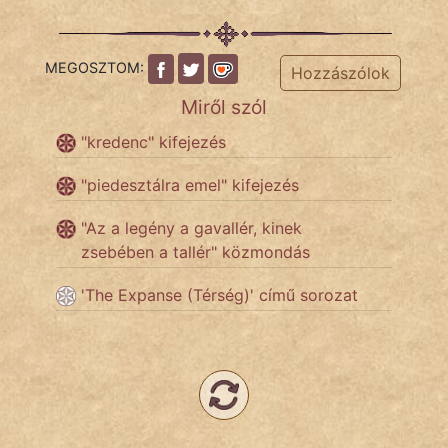
Népszerű szerzőink:
MEGOSZTOM:
Hozzászólok
Miről szól
cinege
"kredenc" kifejezés
fantom
"piedesztálra emel" kifejezés
Hunor
"Az a legény a gavallér, kinek
Jób Gedeon
zsebében a tallér" közmondás
Láron Ádám
'The Expanse (Térség)' című sorozat
mikkamakka
vörös ördög
nagyöreg