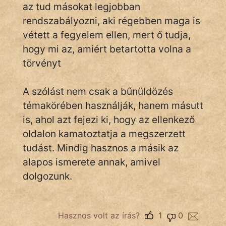
az tud másokat legjobban
rendszabályozni, aki régebben maga is
vétett a fegyelem ellen, mert ő tudja,
IRODALOM
hogy mi az, amiért betartotta volna a
SZÓLÁS
törvényt
És
KÖZMONDÁS
A szólást nem csak a bűnüldözés
témakörében használják, hanem másutt
PSZICHO
is, ahol azt fejezi ki, hogy az ellenkező
ZENE
oldalon kamatoztatja a megszerzett
tudást. Mindig hasznos a másik az
FILM
alapos ismerete annak, amivel
dolgozunk.
ÉLETMÓD
MAGYARSÁG
És
Hasznos volt az írás?
1
0
TÖRTÉNELEM