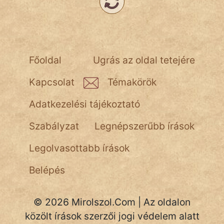
Népszerű szerzőink:
cinege
Főoldal
Ugrás az oldal tetejére
fantom
Kapcsolat
Témakörök
Hunor
Adatkezelési tájékoztató
Jób Gedeon
Szabályzat
Legnépszerűbb írások
Láron Ádám
Legolvasottabb írások
mikkamakka
Belépés
vörös ördög
© 2026 Mirolszol.Com | Az oldalon
nagyöreg
közölt írások szerzői jogi védelem alatt