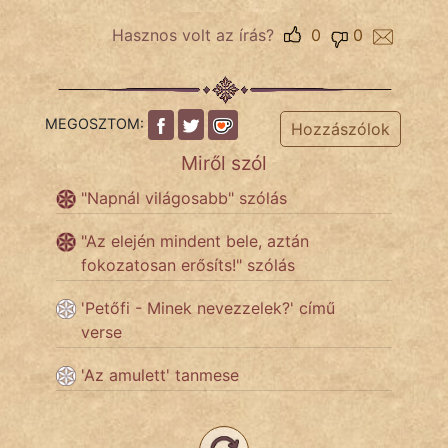
Hasznos volt az írás?
0
0
IRODALOM
SZÓLÁS
MEGOSZTOM:
Hozzászólok
És
Miről szól
KÖZMONDÁS
"Napnál világosabb" szólás
PSZICHO
"Az elején mindent bele, aztán
ZENE
fokozatosan erősíts!" szólás
FILM
'Petőfi - Minek nevezzelek?' című
verse
ÉLETMÓD
'Az amulett' tanmese
MAGYARSÁG
És
TÖRTÉNELEM