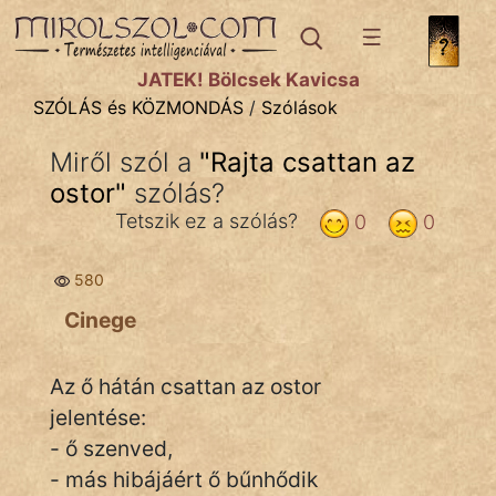
SZÓLÁS ÉS KÖZMONDÁS
témák:
JÁTÉK! Bölcsek Kavicsa
Bibliai
SZÓLÁS és KÖZMONDÁS
/
Szólások
Kifejezések
Miről szól a
"
Rajta csattan az
ostor
Közmondások
"
szólás?
Tetszik ez a szólás?
0
0
Rímelő
580
Szállóigék
Cinege
Szóláscsoportok
Szólások
Az ő hátán csattan az ostor
jelentése:
Tréfás
- ő szenved,
- más hibájáért ő bűnhődik