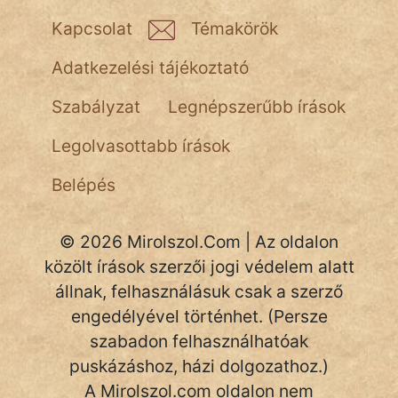
NapHold
Kapcsolat
Témakörök
Név nélkül
Adatkezelési tájékoztató
pszichopati
Szabályzat
Legnépszerűbb írások
szegény legény
Legolvasottabb írások
Hoffer Botond
Belépés
szemfüles
© 2026 Mirolszol.Com | Az oldalon
közölt írások szerzői jogi védelem alatt
állnak, felhasználásuk csak a szerző
engedélyével történhet. (Persze
szabadon felhasználhatóak
puskázáshoz, házi dolgozathoz.)
A Mirolszol.com oldalon nem