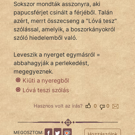
Sokszor mondták asszonyra, aki
papucsférjet csinált a férjéből. Talán
azért, merrt összecseng a "Lóvá tesz"
IRODALOM
szólással, amelyik, a boszorkányokról
SZÓLÁS
szóló hiedelemből való.
És
KÖZMONDÁS
Leveszik a nyerget egymásról =
abbahagyják a perlekedést,
PSZICHO
megegyeznek.
ZENE
Kiüti a nyeregből
Lóvá teszi szólás
FILM
ÉLETMÓD
Hasznos volt az írás?
0
0
MAGYARSÁG
És
MEGOSZTOM:
TÖRTÉNELEM
Hozzászólok