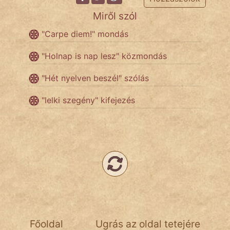
Miről szól
Népszerű szerzőink:
"Carpe diem!" mondás
"Holnap is nap lesz" közmondás
cinege
"Hét nyelven beszél" szólás
fantom
"lelki szegény" kifejezés
Hunor
Jób Gedeon
Láron Ádám
mikkamakka
vörös ördög
nagyöreg
Főoldal
Ugrás az oldal tetejére