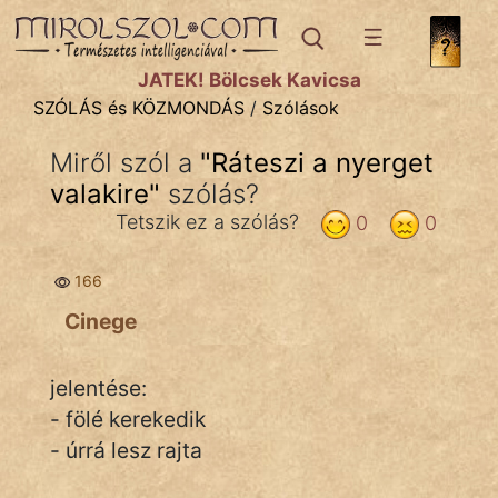
SZÓLÁS ÉS KÖZMONDÁS
témák:
JÁTÉK! Bölcsek Kavicsa
Bibliai
SZÓLÁS és KÖZMONDÁS
/
Szólások
Kifejezések
Miről szól a
"
Ráteszi a nyerget
valakire
Közmondások
"
szólás?
Tetszik ez a szólás?
0
0
Rímelő
166
Szállóigék
Cinege
Szóláscsoportok
Szólások
jelentése:
- fölé kerekedik
Tréfás
- úrrá lesz rajta