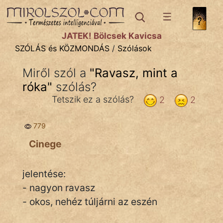
SZÓLÁS ÉS KÖZMONDÁS
témák:
JÁTÉK! Bölcsek Kavicsa
Bibliai
SZÓLÁS és KÖZMONDÁS
/
Szólások
Kifejezések
Miről szól a
"
Ravasz, mint a
róka
Közmondások
"
szólás?
Tetszik ez a szólás?
2
2
Rímelő
779
Szállóigék
Cinege
Szóláscsoportok
Szólások
jelentése:
- nagyon ravasz
Tréfás
- okos, nehéz túljárni az eszén