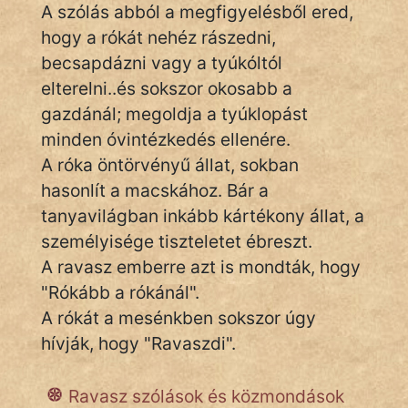
A szólás abból a megfigyelésből ered,
hogy a rókát nehéz rászedni,
becsapdázni vagy a tyúkóltól
IRODALOM
elterelni..és sokszor okosabb a
SZÓLÁS
gazdánál; megoldja a tyúklopást
És
minden óvintézkedés ellenére.
KÖZMONDÁS
A róka öntörvényű állat, sokban
hasonlít a macskához. Bár a
PSZICHO
tanyavilágban inkább kártékony állat, a
ZENE
személyisége tiszteletet ébreszt.
A ravasz emberre azt is mondták, hogy
FILM
"Rókább a rókánál".
ÉLETMÓD
A rókát a mesénkben sokszor úgy
hívják, hogy "Ravaszdi".
MAGYARSÁG
És
TÖRTÉNELEM
Ravasz szólások és közmondások