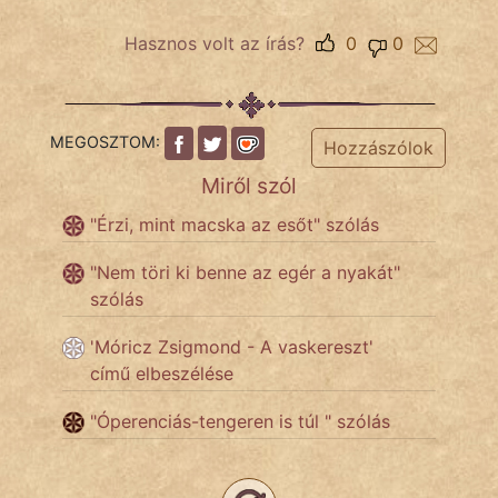
Hasznos volt az írás?
0
0
Népszerű szerzőink:
cinege
MEGOSZTOM:
Hozzászólok
fantom
Miről szól
Hunor
"Érzi, mint macska az esőt" szólás
Jób Gedeon
"Nem töri ki benne az egér a nyakát"
szólás
Láron Ádám
'Móricz Zsigmond - A vaskereszt'
mikkamakka
című elbeszélése
vörös ördög
"Óperenciás-tengeren is túl " szólás
nagyöreg