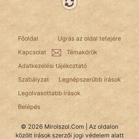
NapHold
Név nélkül
pszichopati
Főoldal
Ugrás az oldal tetejére
szegény legény
Kapcsolat
Témakörök
Hoffer Botond
Adatkezelési tájékoztató
szemfüles
Szabályzat
Legnépszerűbb írások
Legolvasottabb írások
Belépés
© 2026 Mirolszol.Com | Az oldalon
közölt írások szerzői jogi védelem alatt