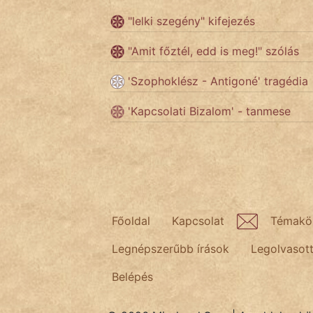
"lelki szegény" kifejezés
Népszerű szerzőink:
"Amit főztél, edd is meg!" szólás
'Szophoklész - Antigoné' tragédia
cinege
'Kapcsolati Bizalom' - tanmese
fantom
Hunor
Jób Gedeon
Láron Ádám
Főoldal
Kapcsolat
Témakö
mikkamakka
Legnépszerűbb írások
Legolvasot
vörös ördög
Belépés
nagyöreg