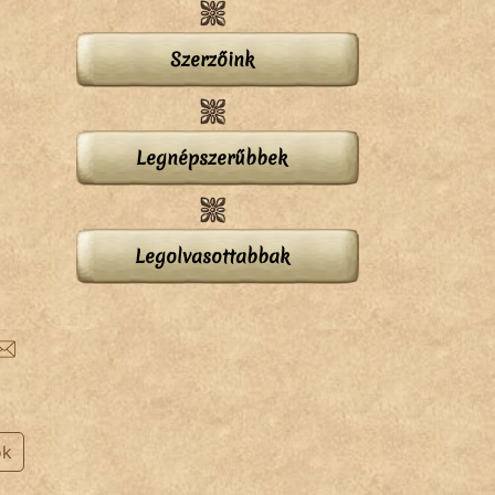
Szerzőink
Legnépszerűbbek
Legolvasottabbak
ok