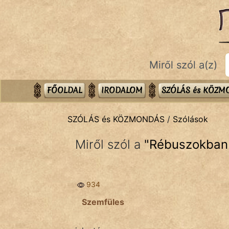
SZÓLÁS ÉS KÖZMONDÁS
témák:
Bibliai
Miről szól a(z)
Kifejezések
Közmondások
FŐOLDAL
IRODALOM
SZÓLÁS és KÖZ
Rímelő
SZÓLÁS és KÖZMONDÁS
/
Szólások
Szállóigék
Miről szól a
"
Rébuszokban
Szóláscsoportok
Szólások
934
Tréfás
Szemfüles