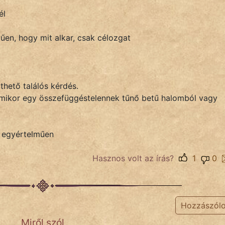
él
űen, hogy mit alkar, csak célozgat
thető találós kérdés.
t, amikor egy összefüggéstelennek tűnő betű halomból vagy
z egyértelműen
Hasznos volt az írás?
1
0
Hozzászól
Miről szól