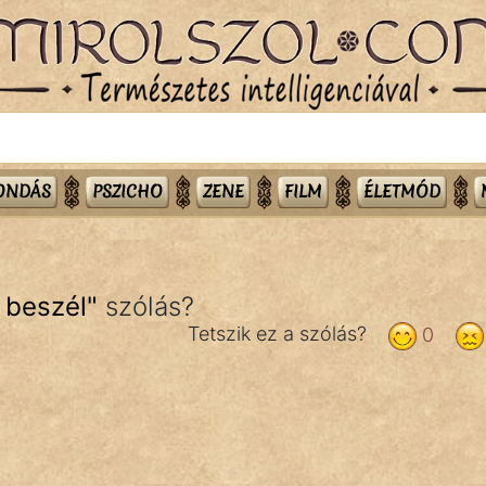
MONDÁS
PSZICHO
ZENE
FILM
ÉLETMÓD
 beszél
"
szólás?
Tetszik ez a szólás?
0