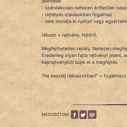
jelentése:
- szándékosan nehezen érthetően besz
- rejtélyes utalásokban fogalmaz
IRODALOM
- nem mondja ki nyíltan vagy egyértelm
SZÓLÁS
rébusz = rejtvény, fejtörő,
És
KÖZMONDÁS
Megfejthetetlen rejtély. Nehezen megfej
Eredetileg olyan fajta rejtvényt jelen
PSZICHO
képrejtvényből bújik el a megfejtés.
ZENE
"Ne beszélj rébuszokban!" = fogalmaz
FILM
ÉLETMÓD
MAGYARSÁG
MEGOSZTOM:
És
TÖRTÉNELEM