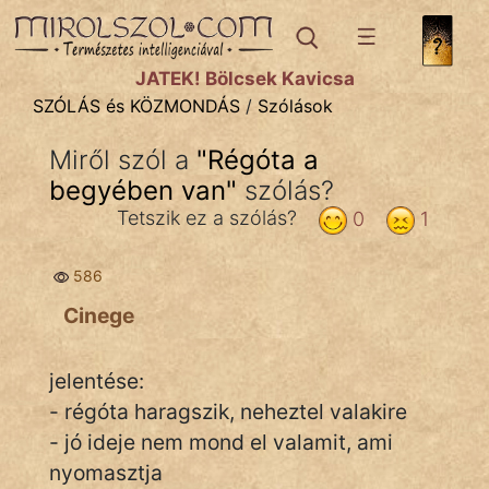
SZÓLÁS ÉS KÖZMONDÁS
témák:
JÁTÉK! Bölcsek Kavicsa
Bibliai
SZÓLÁS és KÖZMONDÁS
/
Szólások
Kifejezések
Miről szól a
"
Régóta a
begyében van
Közmondások
"
szólás?
Tetszik ez a szólás?
0
1
Rímelő
586
Szállóigék
Cinege
Szóláscsoportok
Szólások
jelentése:
- régóta haragszik, neheztel valakire
Tréfás
- jó ideje nem mond el valamit, ami
nyomasztja