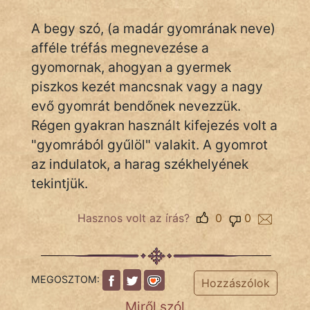
A begy szó, (a madár gyomrának neve)
afféle tréfás megnevezése a
IRODALOM
gyomornak, ahogyan a gyermek
SZÓLÁS
piszkos kezét mancsnak vagy a nagy
És
evő gyomrát bendőnek nevezzük.
KÖZMONDÁS
Régen gyakran használt kifejezés volt a
"gyomrából gyűlöl" valakit. A gyomrot
PSZICHO
az indulatok, a harag székhelyének
ZENE
tekintjük.
FILM
Hasznos volt az írás?
0
0
ÉLETMÓD
MAGYARSÁG
MEGOSZTOM:
Hozzászólok
És
Miről szól
TÖRTÉNELEM