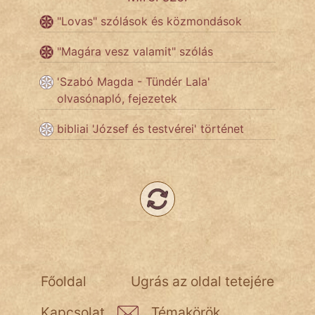
"Lovas" szólások és közmondások
Népszerű szerzőink:
"Magára vesz valamit" szólás
cinege
'Szabó Magda - Tündér Lala'
olvasónapló, fejezetek
fantom
bibliai 'József és testvérei' történet
Hunor
Jób Gedeon
Láron Ádám
mikkamakka
vörös ördög
Főoldal
Ugrás az oldal tetejére
nagyöreg
Kapcsolat
Témakörök