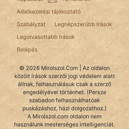
NapHold
Adatkezelési tájékoztató
Név nélkül
Szabályzat
Legnépszerűbb írások
pszichopati
Legolvasottabb írások
szegény legény
Belépés
Hoffer Botond
© 2026 Mirolszol.Com | Az oldalon
szemfüles
közölt írások szerzői jogi védelem alatt
állnak, felhasználásuk csak a szerző
engedélyével történhet. (Persze
szabadon felhasználhatóak
puskázáshoz, házi dolgozathoz.)
A Mirolszol.com oldalon nem
használunk mesterséges intelligenciát.