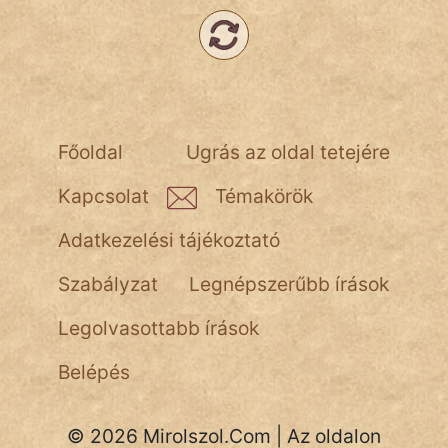
Népszerű szerzőink:
cinege
Főoldal
Ugrás az oldal tetejére
fantom
Kapcsolat
Témakörök
Hunor
Adatkezelési tájékoztató
Jób Gedeon
Szabályzat
Legnépszerűbb írások
Láron Ádám
Legolvasottabb írások
mikkamakka
Belépés
vörös ördög
nagyöreg
© 2026 Mirolszol.Com | Az oldalon