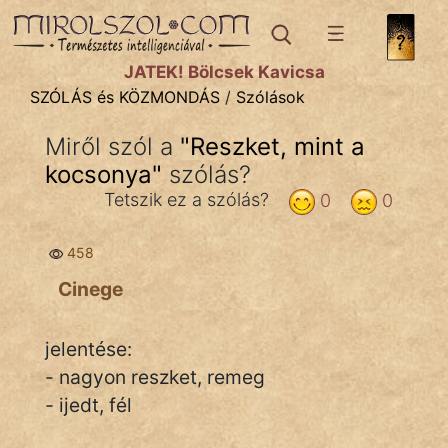
SZÓLÁS ÉS KÖZMONDÁS
témák:
JÁTÉK! Bölcsek Kavicsa
Bibliai
SZÓLÁS és KÖZMONDÁS
/
Szólások
Kifejezések
Miről szól a
"
Reszket, mint a
kocsonya
Közmondások
"
szólás?
Tetszik ez a szólás?
0
0
Rímelő
458
Szállóigék
Cinege
Szóláscsoportok
Szólások
jelentése:
- nagyon reszket, remeg
Tréfás
- ijedt, fél