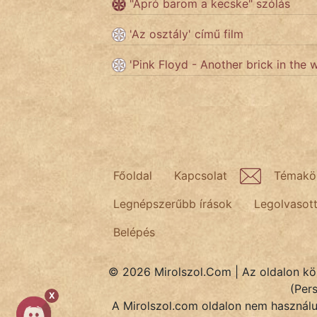
"Apró barom a kecske" szólás
'Az osztály' című film
Népszerű szerzőink:
'Pink Floyd - Another brick in the w
cinege
fantom
Hunor
Főoldal
Kapcsolat
Témakö
Jób Gedeon
Legnépszerűbb írások
Legolvasot
Láron Ádám
Belépés
mikkamakka
vörös ördög
© 2026 Mirolszol.Com | Az oldalon közö
(Per
X
nagyöreg
A Mirolszol.com oldalon nem használun