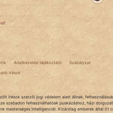
all'
rök
Adatkezelési tájékoztató
Szabályzat
tabb írások
lt írások szerzői jogi védelem alatt állnak, felhasználásu
sze szabadon felhasználhatóak puskázáshoz, házi dolgozat
k mesterséges intelligenciát. Kizárólag emberek által írt