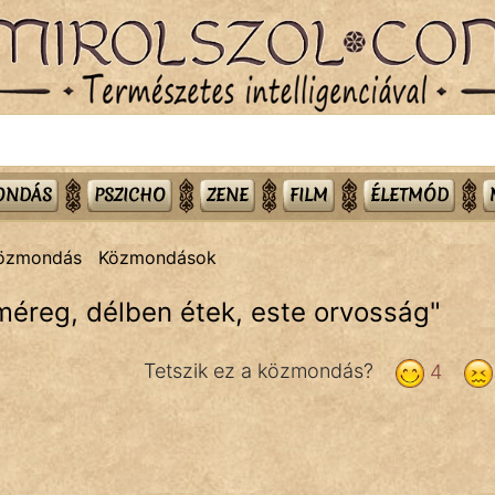
MONDÁS
PSZICHO
ZENE
FILM
ÉLETMÓD
közmondás
Közmondások
méreg, délben étek, este orvosság
"
Tetszik ez a közmondás?
4