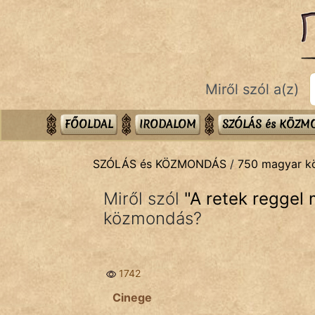
SZÓLÁS ÉS KÖZMONDÁS
témák:
Bibliai
Miről szól a(z)
Kifejezések
Közmondások
FŐOLDAL
IRODALOM
SZÓLÁS és KÖZ
Rímelő
SZÓLÁS és KÖZMONDÁS
/
750 magyar 
Szállóigék
Miről szól
"
A retek reggel 
Szóláscsoportok
közmondás?
Szólások
1742
Tréfás
Cinege