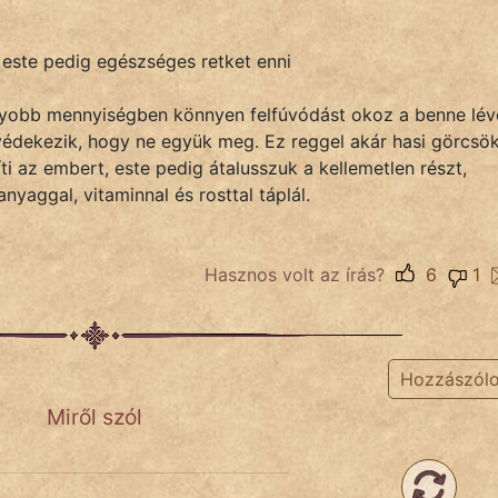
 este pedig egészséges retket enni
gyobb mennyiségben könnyen felfúvódást okoz a benne lév
 védekezik, hogy ne együk meg. Ez reggel akár hasi görcsö
ti az embert, este pedig átalusszuk a kellemetlen részt,
yaggal, vitaminnal és rosttal táplál.
Hasznos volt az írás?
6
1
Hozzászól
Miről szól