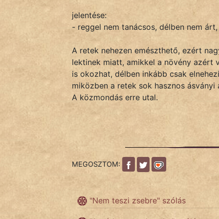
jelentése:
- reggel nem tanácsos, délben nem árt,
IRODALOM
A retek nehezen emészthető, ezért na
SZÓLÁS
lektinek miatt, amikkel a növény azért
És
is okozhat, délben inkább csak elnehezí
KÖZMONDÁS
miközben a retek sok hasznos ásványi an
A közmondás erre utal.
PSZICHO
ZENE
FILM
MEGOSZTOM:
ÉLETMÓD
MAGYARSÁG
"Nem teszi zsebre" szólás
És
TÖRTÉNELEM