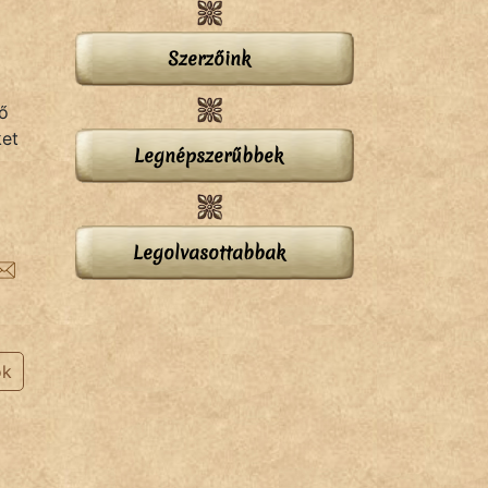
Szerzőink
ő
ket
Legnépszerűbbek
Legolvasottabbak
ok