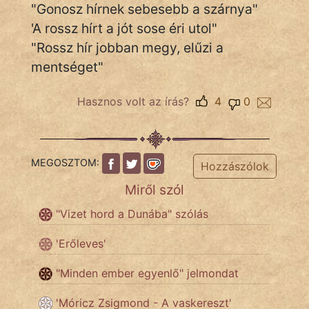
"Gonosz hírnek sebesebb a szárnya"
'A rossz hírt a jót sose éri utol"
Népszerű szerzőink:
"Rossz hír jobban megy, elűzi a
mentséget"
cinege
fantom
Hasznos volt az írás?
4
0
Hunor
Jób Gedeon
MEGOSZTOM:
Hozzászólok
Miről szól
Láron Ádám
"Vizet hord a Dunába" szólás
mikkamakka
'Erőleves'
vörös ördög
"Minden ember egyenlő" jelmondat
nagyöreg
'Móricz Zsigmond - A vaskereszt'