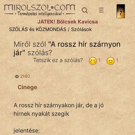
SZÓLÁS ÉS KÖZMONDÁS
témák:
JÁTÉK! Bölcsek Kavicsa
Bibliai
SZÓLÁS és KÖZMONDÁS
/
Szólások
Kifejezések
Miről szól
"
A rossz hír szárnyon
jár
Közmondások
"
szólás?
Tetszik ez a szólás?
1
1
Rímelő
2160
Szállóigék
Cinege
Szóláscsoportok
Szólások
A rossz hír szárnyakon jár, de a jó
hírnek nyakát szegik
Tréfás
jelentése: