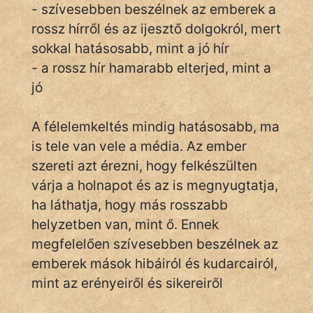
- szívesebben beszélnek az emberek a
rossz hírről és az ijesztő dolgokról, mert
sokkal hatásosabb, mint a jó hír
IRODALOM
- a rossz hír hamarabb elterjed, mint a
SZÓLÁS
jó
És
KÖZMONDÁS
A félelemkeltés mindig hatásosabb, ma
is tele van vele a média. Az ember
PSZICHO
szereti azt érezni, hogy felkészülten
ZENE
várja a holnapot és az is megnyugtatja,
ha láthatja, hogy más rosszabb
FILM
helyzetben van, mint ő. Ennek
ÉLETMÓD
megfelelően szívesebben beszélnek az
emberek mások hibáiról és kudarcairól,
MAGYARSÁG
mint az erényeiről és sikereiről
És
TÖRTÉNELEM