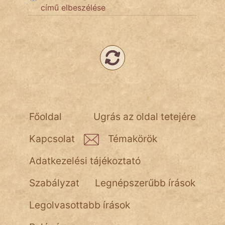
NapHold
című elbeszélése
Név nélkül
pszichopati
szegény legény
Hoffer Botond
szemfüles
Főoldal
Ugrás az oldal tetejére
Kapcsolat
Témakörök
Adatkezelési tájékoztató
Szabályzat
Legnépszerűbb írások
Legolvasottabb írások