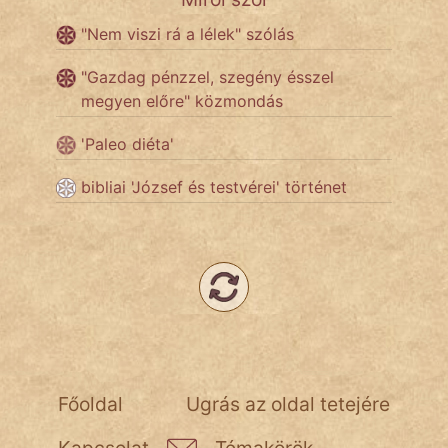
"Nem viszi rá a lélek" szólás
Népszerű szerzőink:
"Gazdag pénzzel, szegény ésszel
megyen előre" közmondás
cinege
'Paleo diéta'
fantom
bibliai 'József és testvérei' történet
Hunor
Jób Gedeon
Láron Ádám
mikkamakka
vörös ördög
Főoldal
Ugrás az oldal tetejére
nagyöreg