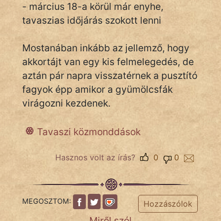
- március 18-a körül már enyhe,
tavaszias időjárás szokott lenni
IRODALOM
Mostanában inkább az jellemző, hogy
SZÓLÁS
akkortájt van egy kis felmelegedés, de
És
aztán pár napra visszatérnek a pusztító
KÖZMONDÁS
fagyok épp amikor a gyümölcsfák
virágozni kezdenek.
PSZICHO
ZENE
Tavaszi közmonddások
FILM
Hasznos volt az írás?
0
0
ÉLETMÓD
MAGYARSÁG
MEGOSZTOM:
Hozzászólok
És
TÖRTÉNELEM
Miről szól