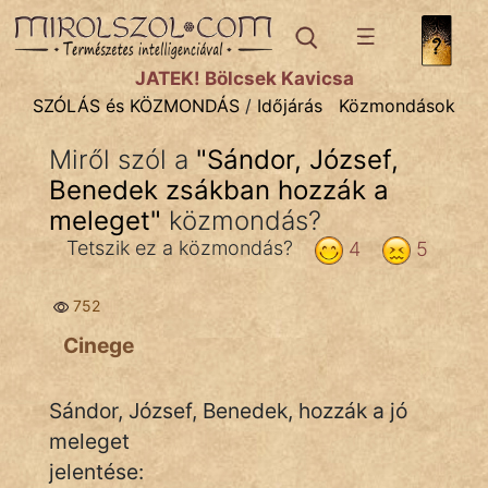
SZÓLÁS ÉS KÖZMONDÁS
témák:
JÁTÉK! Bölcsek Kavicsa
Bibliai
SZÓLÁS és KÖZMONDÁS
/
Időjárás
Közmondások
Kifejezések
Miről szól a
"
Sándor, József,
Benedek zsákban hozzák a
Közmondások
meleget
"
közmondás?
Rímelő
Tetszik ez a közmondás?
4
5
Szállóigék
752
Szóláscsoportok
Cinege
Szólások
Sándor, József, Benedek, hozzák a jó
Tréfás
meleget
jelentése: