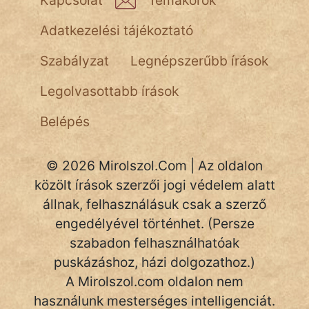
Kapcsolat
Témakörök
NapHold
Adatkezelési tájékoztató
Név nélkül
Szabályzat
Legnépszerűbb írások
pszichopati
Legolvasottabb írások
szegény legény
Belépés
Hoffer Botond
© 2026 Mirolszol.Com | Az oldalon
szemfüles
közölt írások szerzői jogi védelem alatt
állnak, felhasználásuk csak a szerző
engedélyével történhet. (Persze
szabadon felhasználhatóak
puskázáshoz, házi dolgozathoz.)
A Mirolszol.com oldalon nem
használunk mesterséges intelligenciát.