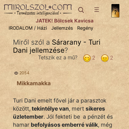
IRODALOM
témák:
JÁTÉK! Bölcsek Kavicsa
Dráma
IRODALOM
/
Házi
Jellemzés
Regény
Elbeszélő
Miről szól a
Sárarany - Turi
Költemény
Dani jellemzése
?
Eposz
Tetszik ez a mű?
2
2
Komédia
2054
Kötelező
Mikkamakka
Legenda
Turi Dani emelt fővel jár a parasztok
Mese
között,
tekintélye van
, mert
sikeres
üzletember
. Jól fekteti be a pénzét és
Mitológia
hamar
befolyásos emberré válik
, még