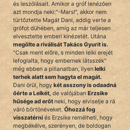
és leszólásait. Amikor a gróf lenézően
azt mondja neki:"-Mars!", akkor nem
türtőztette Magát Dani, addig verte a
grófot dühében, amíg az már teljesen
elvesztette emberi kinézetét. Utána
megölte a riválisát Takács Gyurit is.
"Csak ment előre, s minden lelki erejét
lefoglalta, hogy embernek látsszék"
még ebben a pillanatban, ilyen
lelki
terhek alatt sem hagyta el magát.
Dani örül, hogy
két asszony is odaadná
őérte a Lelkét,
de valójában
Erzsike
hűsége ad erőt
neki, hogy elviselje a rá
váró börtönéveket.
Őhozzá fog
visszatérni
és Erzsike remélheti, hogy
megbékélve, szerényen, de boldogan