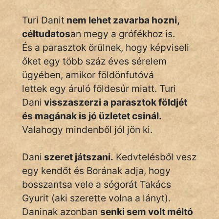
Hoffer Botond
Turi Danit
nem lehet zavarba hozni,
céltudatos
an megy a grófékhoz is.
szemfüles
És a parasztok örülnek, hogy képviseli
őket egy több száz éves sérelem
ügyében, amikor földönfutóvá
lettek egy áruló földesúr miatt. Turi
Dani
visszaszerzi a parasztok földjét
és magának is jó üzletet csinál.
Valahogy mindenből jól jön ki.
Dani
szeret játszani.
Kedvtelésből vesz
egy kendőt és Borának adja, hogy
bosszantsa vele a sógorát Takács
Gyurit (aki szerette volna a lányt).
Daninak azonban
senki sem volt méltó