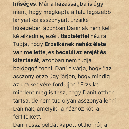
KÖZMONDÁS
hűséges
. Már a házasságba is úgy
ment, hogy megkapta a falu legszebb
PSZICHO
lányait és asszonyait. Erzsike
hűségében azonban Daninak nem kell
ZENE
kételkednie, ezért
tisztelettel
néz rá.
FILM
Tudja, hogy
Erzsikének nehéz élete
van mellette,
és
becsüli az erejét és
ÉLETMÓD
kitartását,
azonban nem tudja
MAGYARSÁG
boldoggá tenni. Dani elvárja, hogy "az
És
asszony esze úgy járjon, hogy mindig
TÖRTÉNELEM
az ura kedvére forduljon." Erzsike
mindent meg is tesz, hogy Danit otthon
Népszerű szerzőink:
tartsa, de nem tud olyan asszonya lenni
Daninak, amelyik "a házhoz köti a
cinege
férfilelket".
Dani rossz példát kapott otthonról, a
fantom