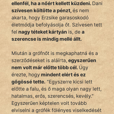
ellenfél, ha a nőért kellett küzdeni.
Dani
szívesen költötte a pénzt,
és nem
akarta, hogy Erzsike garasoskodó
életmódja befolyásolja őt. Szívesen tett
fel
nagy téteket kártyán
is, de
a
szerencse is mindig mellé állt.
Miután a grófnőt is megkaphatná és a
szerződéseket is aláírta,
egyszerűen
nem volt már előtte több cél.
Úgy
érezte, hogy
mindent elért és ez
gőgössé tette.
"Egyszerre kicsi lett
előtte a falu, és ő maga olyan nagy lett,
hatalmas, erős, szerencsés, kevély."
Egyszerűen képtelen volt tovább
elviselni a grófék fölényes viselkedését