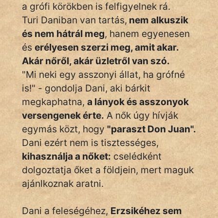
Monda
a grófi körökben is felfigyelnek rá.
Turi Daniban van tartás,
nem alkuszik
Novella
és nem hátrál meg
, hanem egyenesen
És
és
erélyesen szerzi meg, amit akar.
Elbeszélés
Akár nőről, akár üzletről van szó.
Regény
"Mi neki egy asszonyi állat, ha grófné
is!" - gondolja Dani, aki bárkit
Tanmese
megkaphatna,
a lányok és asszonyok
Vers
versengenek érte.
A nők úgy hívják
egymás közt, hogy
"paraszt Don Juan".
Dani ezért nem is tisztességes,
kihasználja a nőket:
cselédként
dolgoztatja őket a földjein, mert maguk
IRODALOM
ajánlkoznak aratni.
SZÓLÁS
Dani a feleségéhez,
Erzsikéhez sem
És