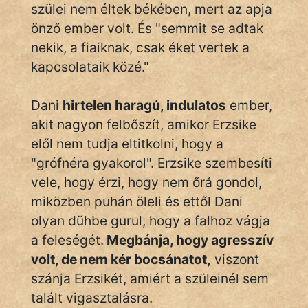
szülei nem éltek békében, mert az apja
Hunor
önző ember volt. És "semmit se adtak
nekik, a fiaiknak, csak éket vertek a
Jób Gedeon
kapcsolataik közé."
Láron Ádám
Dani
hirtelen haragú, indulatos
ember,
mikkamakka
akit nagyon felbőszít, amikor Erzsike
elől nem tudja eltitkolni, hogy a
vörös ördög
"grófnéra gyakorol". Erzsike szembesíti
nagyöreg
vele, hogy érzi, hogy nem őrá gondol,
miközben puhán öleli és ettől Dani
NapHold
olyan dühbe gurul, hogy a falhoz vágja
Név nélkül
a feleségét.
Megbánja, hogy agresszív
volt, de nem kér bocsánatot,
viszont
pszichopati
szánja Erzsikét, amiért a szüleinél sem
szegény legény
talált vigasztalásra.