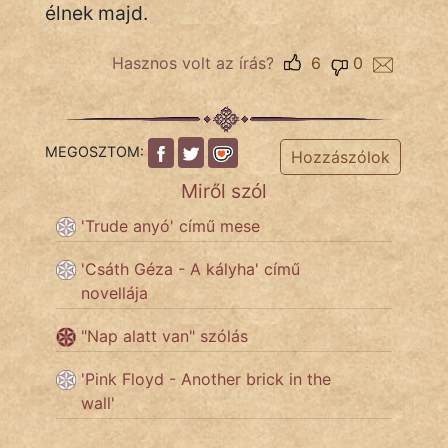
élnek majd.
Hasznos volt az írás?
6
0
MEGOSZTOM:
Hozzászólok
Miről szól
'Trude anyó' című mese
'Csáth Géza - A kályha' című
novellája
"Nap alatt van" szólás
'Pink Floyd - Another brick in the
wall'