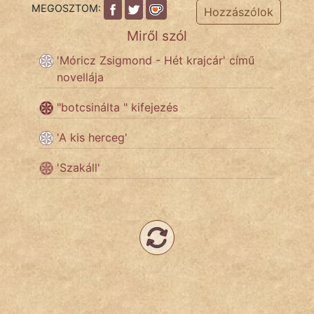
MEGOSZTOM:
Hozzászólok
Miről szól
Népszerű szerzőink:
'Móricz Zsigmond - Hét krajcár' című
novellája
cinege
"botcsinálta " kifejezés
fantom
'A kis herceg'
Hunor
'Szakáll'
Jób Gedeon
Láron Ádám
mikkamakka
vörös ördög
nagyöreg