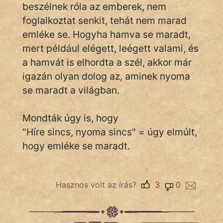
beszélnek róla az emberek, nem
foglalkoztat senkit, tehát nem marad
emléke se. Hogyha hamva se maradt,
IRODALOM
mert például elégett, leégett valami, és
SZÓLÁS
a hamvát is elhordta a szél, akkor már
És
igazán olyan dolog az, aminek nyoma
KÖZMONDÁS
se maradt a világban.
PSZICHO
Mondták úgy is, hogy
ZENE
"Híre sincs, nyoma sincs" = úgy elmúlt,
hogy emléke se maradt.
FILM
ÉLETMÓD
Hasznos volt az írás?
3
0
MAGYARSÁG
És
TÖRTÉNELEM