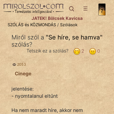
SZÓLÁS ÉS KÖZMONDÁS
témák:
JÁTÉK! Bölcsek Kavicsa
Bibliai
SZÓLÁS és KÖZMONDÁS
/
Szólások
Kifejezések
Miről szól a
"
Se híre, se hamva
"
szólás?
Közmondások
Tetszik ez a szólás?
2
0
Rímelő
2053
Szállóigék
Cinege
Szóláscsoportok
Szólások
jelentése:
- nyomtalanul eltűnt
Tréfás
Ha nem maradt híre, akkor nem