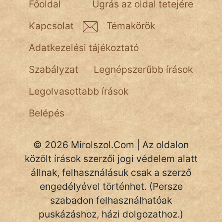
Főoldal
Ugrás az oldal tetejére
NapHold
Kapcsolat
Témakörök
Név nélkül
Adatkezelési tájékoztató
pszichopati
Szabályzat
Legnépszerűbb írások
szegény legény
Legolvasottabb írások
Hoffer Botond
Belépés
szemfüles
© 2026 Mirolszol.Com | Az oldalon
közölt írások szerzői jogi védelem alatt
állnak, felhasználásuk csak a szerző
engedélyével történhet. (Persze
szabadon felhasználhatóak
puskázáshoz, házi dolgozathoz.)