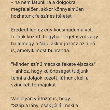
- ha nem látunk rá a dolgokra
megfelelően, akkor könnyelműen
hozhatunk felszínes ítéletet
IRODALOM
Erededtileg ez egy kocsmaduma volt
SZÓLÁS
És
férfiak között, hogyha eleget iszol vagy
KÖZMONDÁS
ha lemegy a Nap, akkor jó lesz az a nő
is, amelyik most bűnranda.
PSZICHO
"Minden színű macska fekete éjszaka"
ZENE
= ahhoz, hogy különbséget tudjunk
FILM
tenni a dolgok között, látnunk kell a
színüket, formájukat
ÉLETMÓD
MAGYARSÁG
Van olyan változat is, hogy:
És
"Szép a lány, csak jól áll neki a
TÖRTÉNELEM