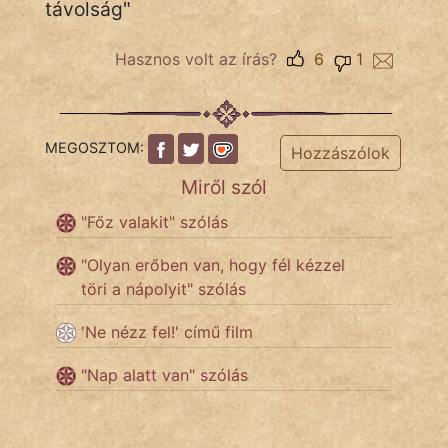
távolság"
Népszerű szerzőink:
Hasznos volt az írás?
6
1
cinege
MEGOSZTOM:
Hozzászólok
fantom
Miről szól
Hunor
"Főz valakit" szólás
Jób Gedeon
"Olyan erőben van, hogy fél kézzel
töri a nápolyit" szólás
Láron Ádám
'Ne nézz fel!' című film
mikkamakka
"Nap alatt van" szólás
vörös ördög
nagyöreg