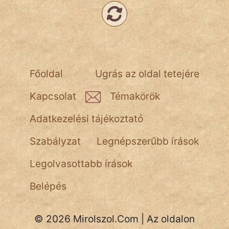
NapHold
Név nélkül
pszichopati
Főoldal
Ugrás az oldal tetejére
szegény legény
Kapcsolat
Témakörök
Hoffer Botond
Adatkezelési tájékoztató
szemfüles
Szabályzat
Legnépszerűbb írások
Legolvasottabb írások
Belépés
© 2026 Mirolszol.Com | Az oldalon