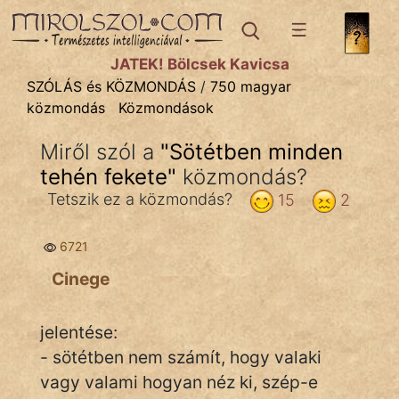
SZÓLÁS ÉS KÖZMONDÁS
témák:
JÁTÉK! Bölcsek Kavicsa
Bibliai
SZÓLÁS és KÖZMONDÁS
/
750 magyar
közmondás
Közmondások
Kifejezések
Miről szól a
"
Sötétben minden
Közmondások
tehén fekete
"
közmondás?
Rímelő
Tetszik ez a közmondás?
15
2
Szállóigék
6721
Szóláscsoportok
Cinege
Szólások
jelentése:
Tréfás
- sötétben nem számít, hogy valaki
vagy valami hogyan néz ki, szép-e