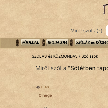
SZÓLÁS ÉS KÖZMONDÁS
témák:
Bibliai
Miről szól a(z)
Kifejezések
Közmondások
FŐOLDAL
IRODALOM
SZÓLÁS és KÖZ
Rímelő
SZÓLÁS és KÖZMONDÁS
/
Szólások
Szállóigék
Miről szól a
"
Sötétben tap
Szóláscsoportok
Szólások
1048
Tréfás
Cinege