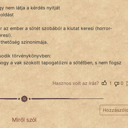
y nem látja a kérdés nyitját
goldást
or az ember a sötét szobából a kiutat keresi (horror-
resi).
rthetőség szinonimája.
ásodik törvénykönyvben:
hogy a vak szokott tapogatózni a sötétben, s nem fogsz
Hasznos volt az írás?
1
0
Hozzászól
Miről szól