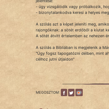
jelentése:
- úgy vizsgálódik vagy próbálkozik, hog
- bizonytalankodva keresi a helyes me
IRODALOM
A szólás azt a képet jeleníti meg, amik
SZÓLÁS
rajongóknak: a sötét erdőből a kiutat ke
És
A sötét átvitt értelemben az nehezen é
KÖZMONDÁS
A szólás a Bibliában is megjelenik a M
PSZICHO
"Úgy fogsz tapogatózni délben, mint a
célhoz jutni útjaidon"
ZENE
FILM
ÉLETMÓD
MEGOSZTOM:
MAGYARSÁG
És
TÖRTÉNELEM