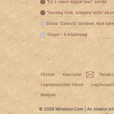
"Éjt s napot eggyé tesz" szólás
"Gazdag hízik, szegény bízik" kö
Népszerű szerzőink:
bibliai 'Özönvíz' történet, Noé bár
cinege
'Gogol - A köpönyeg'
fantom
Hunor
Jób Gedeon
Főoldal
Kapcsolat
Témakö
Láron Ádám
Legnépszerűbb írások
Legolvasot
mikkamakka
Belépés
vörös ördög
nagyöreg
© 2026 Mirolszol.Com | Az oldalon közö