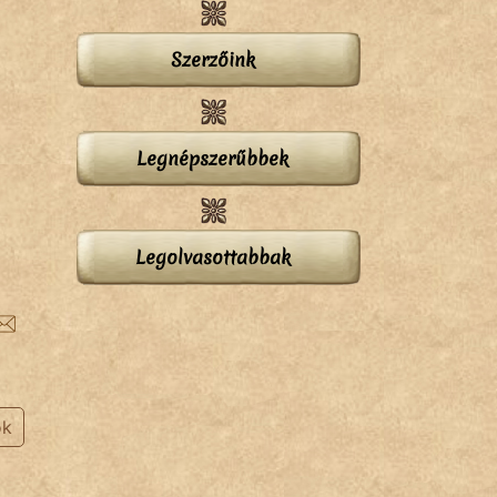
Szerzőink
Legnépszerűbbek
Legolvasottabbak
ok