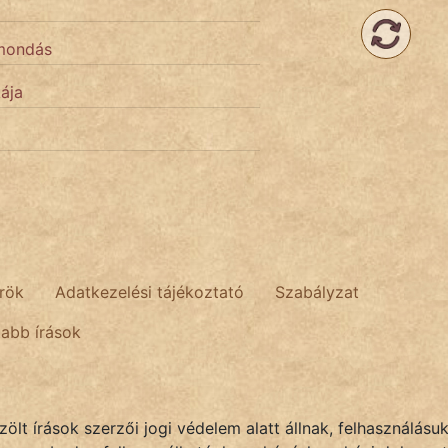
zmondás
kája
rök
Adatkezelési tájékoztató
Szabályzat
tabb írások
lt írások szerzői jogi védelem alatt állnak, felhasználásu