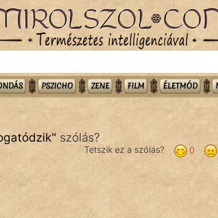
MONDÁS
PSZICHO
ZENE
FILM
ÉLETMÓD
ogatódzik
"
szólás?
Tetszik ez a szólás?
0