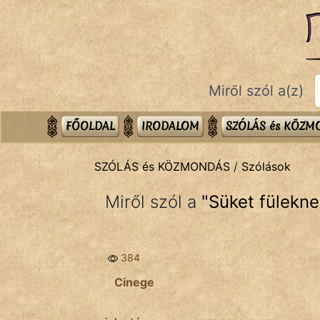
SZÓLÁS ÉS KÖZMONDÁS
témák:
Bibliai
Miről szól a(z)
Kifejezések
Közmondások
FŐOLDAL
IRODALOM
SZÓLÁS és KÖZ
Rímelő
SZÓLÁS és KÖZMONDÁS
/
Szólások
Szállóigék
Miről szól a
"
Süket fülekne
Szóláscsoportok
Szólások
384
Tréfás
Cinege