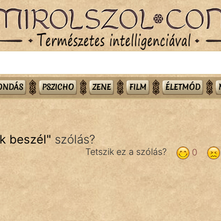
MONDÁS
PSZICHO
ZENE
FILM
ÉLETMÓD
k beszél
"
szólás?
Tetszik ez a szólás?
0