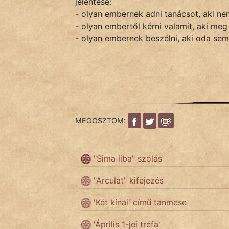
jelentése:
- olyan embernek adni tanácsot, aki nem
- olyan embertől kérni valamit, aki meg
IRODALOM
- olyan embernek beszélni, aki oda sem
SZÓLÁS
És
KÖZMONDÁS
PSZICHO
MEGOSZTOM:
ZENE
FILM
"Sima liba" szólás
ÉLETMÓD
"Arculat" kifejezés
'Két kínai' című tanmese
MAGYARSÁG
És
'Április 1-jei tréfa'
TÖRTÉNELEM