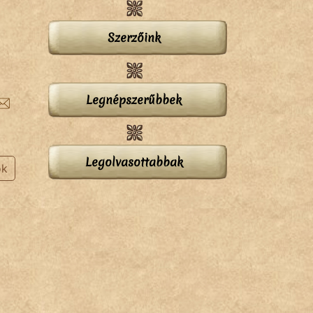
Szerzőink
Legnépszerűbbek
Legolvasottabbak
ok