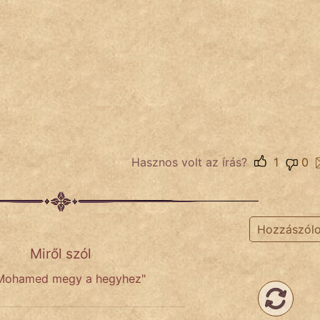
Hasznos volt az írás?
1
0
Hozzászól
Miről szól
Mohamed megy a hegyhez"