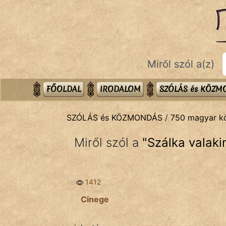
SZÓLÁS ÉS KÖZMONDÁS
témák:
Bibliai
Miről szól a(z)
Kifejezések
Közmondások
FŐOLDAL
IRODALOM
SZÓLÁS és KÖZ
Rímelő
SZÓLÁS és KÖZMONDÁS
/
750 magyar 
Szállóigék
Miről szól a
"
Szálka valak
Szóláscsoportok
Szólások
1412
Tréfás
Cinege