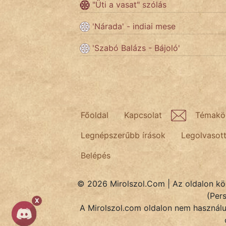
"Üti a vasat" szólás
'Nárada' - indiai mese
Népszerű szerzőink:
'Szabó Balázs - Bájoló'
cinege
fantom
Hunor
Főoldal
Kapcsolat
Témakö
Jób Gedeon
Legnépszerűbb írások
Legolvasot
Láron Ádám
Belépés
mikkamakka
© 2026 Mirolszol.Com | Az oldalon közö
vörös ördög
(Per
X
A Mirolszol.com oldalon nem használun
nagyöreg