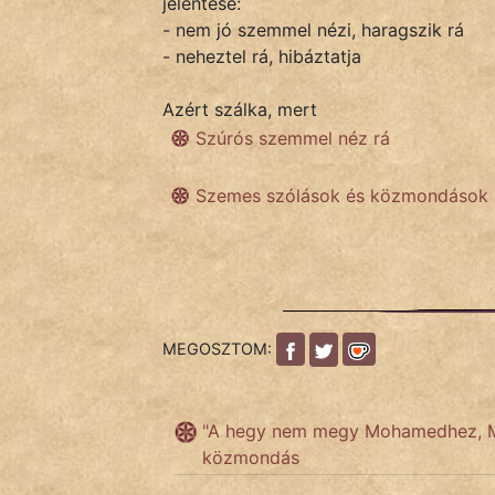
jelentése:
- nem jó szemmel nézi, haragszik rá
- neheztel rá, hibáztatja
IRODALOM
Azért szálka, mert
SZÓLÁS
Szúrós szemmel néz rá
És
KÖZMONDÁS
Szemes szólások és közmondások
PSZICHO
ZENE
FILM
MEGOSZTOM:
ÉLETMÓD
"A hegy nem megy Mohamedhez, 
MAGYARSÁG
közmondás
És
TÖRTÉNELEM