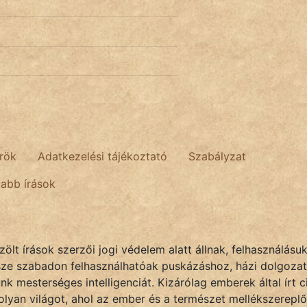
rök
Adatkezelési tájékoztató
Szabályzat
tabb írások
lt írások szerzői jogi védelem alatt állnak, felhasználásu
sze szabadon felhasználhatóak puskázáshoz, házi dolgozat
k mesterséges intelligenciát. Kizárólag emberek által írt
olyan világot, ahol az ember és a természet mellékszereplő