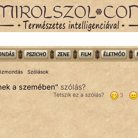
MONDÁS
PSZICHO
ZENE
FILM
ÉLETMÓD
közmondás
Szólások
inek a szemében
"
szólás?
Tetszik ez a szólás?
3