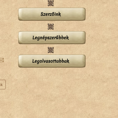
Szerzőink
Legnépszerűbbek
Legolvasottabbak
ok