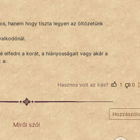
tos, hanem hogy tiszta legyen az öltözetünk
valkodónál.
é elfedni a korát, a hiányosságait vagy akár a
 a:
Hasznos volt az írás?
1
0
Hozzászól
Miről szól