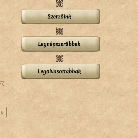
Szerzőink
Legnépszerűbbek
Legolvasottabbak
ok