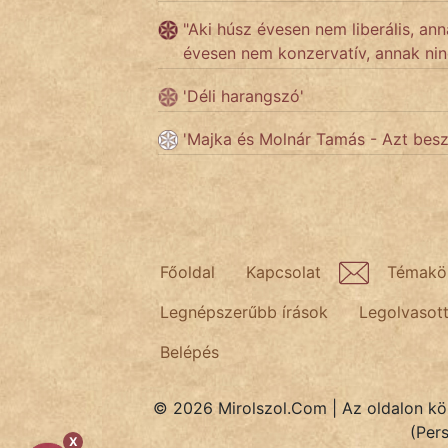
"Aki húsz évesen nem liberális, ann
évesen nem konzervatív, annak nin
Népszerű szerzőink:
'Déli harangszó'
cinege
'Majka és Molnár Tamás - Azt besz
fantom
Hunor
Jób Gedeon
Főoldal
Kapcsolat
Témakö
Láron Ádám
Legnépszerűbb írások
Legolvasot
mikkamakka
Belépés
vörös ördög
© 2026 Mirolszol.Com | Az oldalon közö
nagyöreg
(Per
X