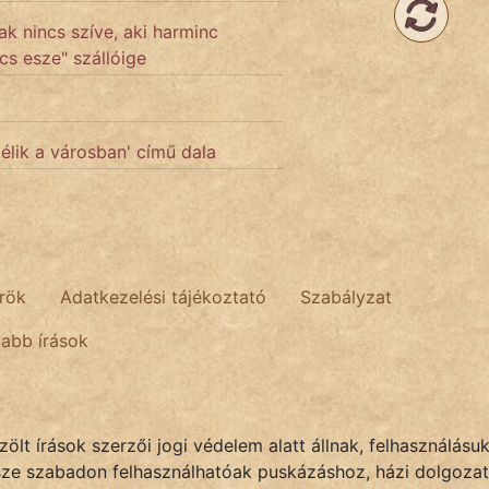
ak nincs szíve, aki harminc
cs esze" szállóige
élik a városban' című dala
rök
Adatkezelési tájékoztató
Szabályzat
tabb írások
lt írások szerzői jogi védelem alatt állnak, felhasználásu
sze szabadon felhasználhatóak puskázáshoz, házi dolgozat