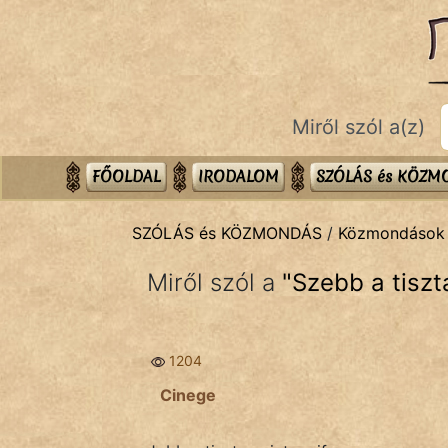
SZÓLÁS ÉS KÖZMONDÁS
témák:
Bibliai
Miről szól a(z)
Kifejezések
Közmondások
FŐOLDAL
IRODALOM
SZÓLÁS és KÖZ
Rímelő
SZÓLÁS és KÖZMONDÁS
/
Közmondások
Szállóigék
Miről szól a
"
Szebb a tiszta
Szóláscsoportok
Szólások
1204
Tréfás
Cinege