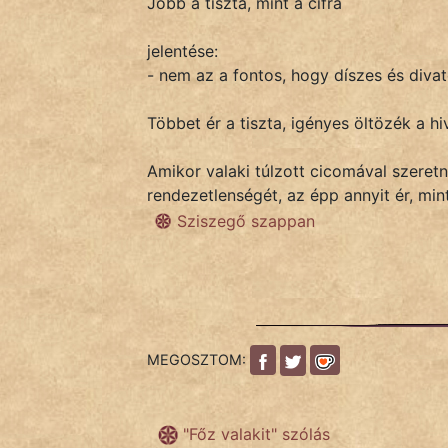
Jobb a tiszta, mint a cifra
jelentése:
IRODALOM
- nem az a fontos, hogy díszes és diva
SZÓLÁS
Többet ér a tiszta, igényes öltözék a hi
És
KÖZMONDÁS
Amikor valaki túlzott cicomával szeretn
rendezetlenségét, az épp annyit ér, mint
PSZICHO
Sziszegő szappan
ZENE
FILM
ÉLETMÓD
MEGOSZTOM:
MAGYARSÁG
És
"Főz valakit" szólás
TÖRTÉNELEM