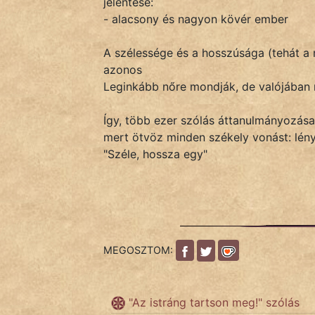
jelentése:
- alacsony és nagyon kövér ember
IRODALOM
A szélessége és a hosszúsága (tehát a
azonos
SZÓLÁS
Leginkább nőre mondják, de valójában
És
KÖZMONDÁS
Így, több ezer szólás áttanulmányozá
mert ötvöz minden székely vonást: lény
PSZICHO
"Széle, hossza egy"
ZENE
FILM
ÉLETMÓD
MEGOSZTOM:
MAGYARSÁG
És
"Az istráng tartson meg!" szólás
TÖRTÉNELEM