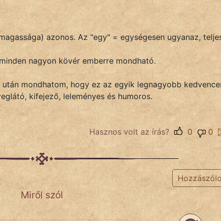
 magassága) azonos. Az "egy" = egységesen ugyanaz, telje
 minden nagyon kövér emberre mondható.
sa után mondhatom, hogy ez az egyik legnagyobb kedvence
eglátó, kifejező, leleményes és humoros.
Hasznos volt az írás?
0
0
Hozzászól
Miről szól