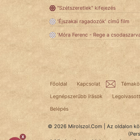
"Szétszeretlek" kifejezés
Népszerű szerzőink:
'Éjszakai ragadozók' című film
'Móra Ferenc - Rege a csodaszarv
cinege
fantom
Hunor
Jób Gedeon
Főoldal
Kapcsolat
Témakö
Láron Ádám
Legnépszerűbb írások
Legolvasot
mikkamakka
Belépés
vörös ördög
© 2026 Mirolszol.Com | Az oldalon közö
nagyöreg
(Per
X