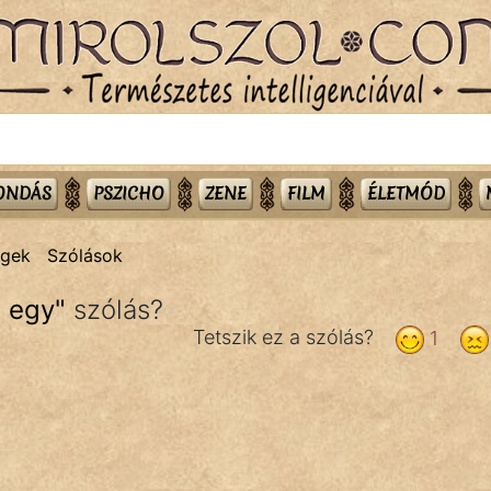
MONDÁS
PSZICHO
ZENE
FILM
ÉLETMÓD
égek
Szólások
a egy
"
szólás?
Tetszik ez a szólás?
1