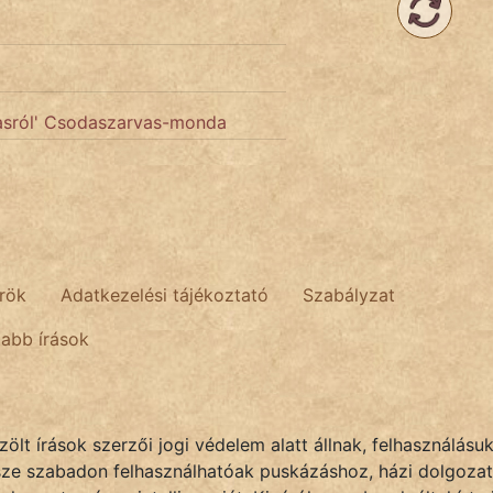
asról' Csodaszarvas-monda
rök
Adatkezelési tájékoztató
Szabályzat
tabb írások
lt írások szerzői jogi védelem alatt állnak, felhasználásu
sze szabadon felhasználhatóak puskázáshoz, házi dolgozat