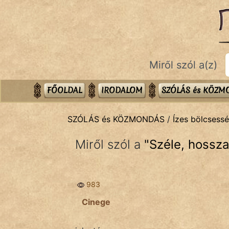
SZÓLÁS ÉS KÖZMONDÁS
témák:
Bibliai
Miről szól a(z)
Kifejezések
Közmondások
FŐOLDAL
IRODALOM
SZÓLÁS és KÖZ
Rímelő
SZÓLÁS és KÖZMONDÁS
/
Ízes bölcsess
Szállóigék
Miről szól a
"
Széle, hossz
Szóláscsoportok
Szólások
983
Tréfás
Cinege