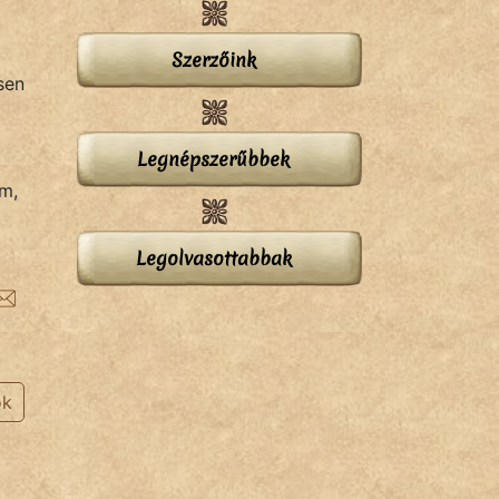
Szerzőink
sen
Legnépszerűbbek
m,
Legolvasottabbak
ok