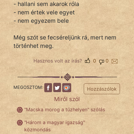
- hallani sem akarok róla
- nem értek vele egyet
- nem egyezem bele
IRODALOM
SZÓLÁS
Még szót se fecséreljünk rá, mert nem
És
történhet meg.
KÖZMONDÁS
Hasznos volt az írás?
0
0
PSZICHO
ZENE
MEGOSZTOM:
Hozzászólok
FILM
Miről szól
ÉLETMÓD
"Macska morog a tűzhelyen" szólás
MAGYARSÁG
"Három a magyar igazság"
És
közmondás
TÖRTÉNELEM