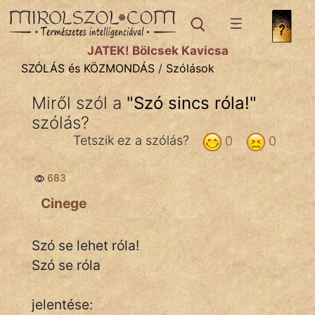
SZÓLÁS ÉS KÖZMONDÁS
témák:
JÁTÉK! Bölcsek Kavicsa
Bibliai
SZÓLÁS és KÖZMONDÁS
/
Szólások
Kifejezések
Miről szól a
"
Szó sincs róla!
"
szólás?
Közmondások
Tetszik ez a szólás?
0
0
Rímelő
683
Szállóigék
Cinege
Szóláscsoportok
Szólások
Szó se lehet róla!
Szó se róla
Tréfás
jelentése: