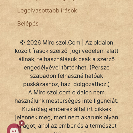
NapHold
Legolvasottabb írások
Név nélkül
Belépés
pszichopati
© 2026 Mirolszol.Com | Az oldalon
szegény legény
közölt írások szerzői jogi védelem alatt
Hoffer Botond
állnak, felhasználásuk csak a szerző
engedélyével történhet. (Persze
szemfüles
szabadon felhasználhatóak
puskázáshoz, házi dolgozathoz.)
A Mirolszol.com oldalon nem
használunk mesterséges intelligenciát.
Kizárólag emberek által írt cikkek
jelennek meg, mert nem akarunk olyan
X
világot, ahol az ember és a természet