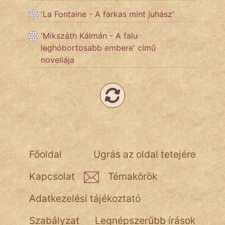
'La Fontaine - A farkas mint juhász'
Népszerű szerzőink:
'Mikszáth Kálmán - A falu
leghóbortosabb embere' című
cinege
novellája
fantom
Hunor
Jób Gedeon
Láron Ádám
Főoldal
Ugrás az oldal tetejére
mikkamakka
Kapcsolat
Témakörök
vörös ördög
Adatkezelési tájékoztató
nagyöreg
Szabályzat
Legnépszerűbb írások