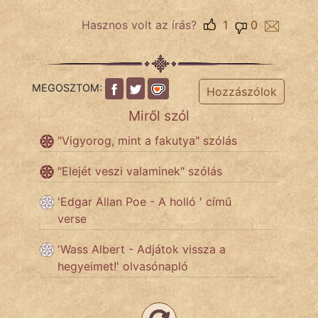
Hasznos volt az írás?
1
0
Népszerű szerzőink:
cinege
MEGOSZTOM:
Hozzászólok
fantom
Miről szól
Hunor
"Vigyorog, mint a fakutya" szólás
Jób Gedeon
"Elejét veszi valaminek" szólás
Láron Ádám
'Edgar Allan Poe - A holló ' című
verse
mikkamakka
'Wass Albert - Adjátok vissza a
vörös ördög
hegyeimet!' olvasónapló
nagyöreg