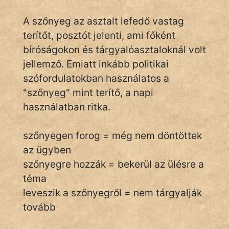
A szőnyeg az asztalt lefedő vastag
terítőt, posztót jelenti, ami főként
IRODALOM
bíróságokon és tárgyalóasztaloknál volt
SZÓLÁS
jellemző. Emiatt inkább politikai
És
szófordulatokban használatos a
KÖZMONDÁS
"szőnyeg" mint terítő, a napi
használatban ritka.
PSZICHO
ZENE
szőnyegen forog = még nem döntöttek
az ügyben
FILM
szőnyegre hozzák = bekerül az ülésre a
ÉLETMÓD
téma
leveszik a szőnyegről = nem tárgyalják
MAGYARSÁG
tovább
És
TÖRTÉNELEM