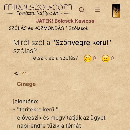
SZÓLÁS ÉS KÖZMONDÁS
témák:
JÁTÉK! Bölcsek Kavicsa
Bibliai
SZÓLÁS és KÖZMONDÁS
/
Szólások
Kifejezések
Miről szól a
"
Szőnyegre kerül
"
szólás?
Közmondások
Tetszik ez a szólás?
0
0
Rímelő
441
Szállóigék
Cinege
Szóláscsoportok
Szólások
jelentése:
- "terítékre kerül"
Tréfás
- előveszik és megvitatják az ügyet
- napirendre tűzik a témát