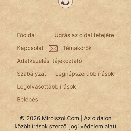
NapHold
Név nélkül
pszichopati
Főoldal
Ugrás az oldal tetejére
szegény legény
Kapcsolat
Témakörök
Hoffer Botond
Adatkezelési tájékoztató
szemfüles
Szabályzat
Legnépszerűbb írások
Legolvasottabb írások
Belépés
© 2026 Mirolszol.Com | Az oldalon
közölt írások szerzői jogi védelem alatt