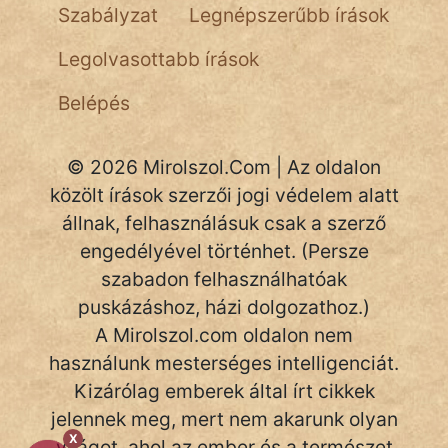
Szabályzat
Legnépszerűbb írások
Legolvasottabb írások
Belépés
© 2026 Mirolszol.Com | Az oldalon
közölt írások szerzői jogi védelem alatt
állnak, felhasználásuk csak a szerző
engedélyével történhet. (Persze
szabadon felhasználhatóak
puskázáshoz, házi dolgozathoz.)
A Mirolszol.com oldalon nem
használunk mesterséges intelligenciát.
Kizárólag emberek által írt cikkek
jelennek meg, mert nem akarunk olyan
X
világot, ahol az ember és a természet