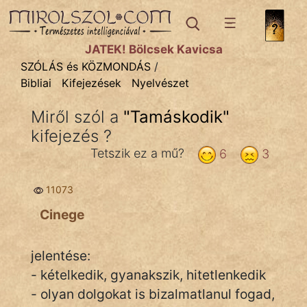
SZÓLÁS ÉS KÖZMONDÁS
témák:
JÁTÉK! Bölcsek Kavicsa
Bibliai
SZÓLÁS és KÖZMONDÁS
/
Bibliai
Kifejezések
Nyelvészet
Kifejezések
Miről szól a
"
Tamáskodik
"
Közmondások
kifejezés ?
Rímelő
Tetszik ez a mű?
6
3
Szállóigék
11073
Szóláscsoportok
Cinege
Szólások
jelentése:
Tréfás
- kételkedik, gyanakszik, hitetlenkedik
- olyan dolgokat is bizalmatlanul fogad,