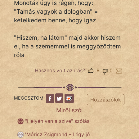
Mondták úgy is régen, hogy:
"Tamás vagyok a dologban" =
Népszerű szerzőink:
kételkedem benne, hogy igaz
cinege
"Hiszem, ha látom" majd akkor hiszem
el, ha a szememmel is meggyőződtem
fantom
róla
Hunor
Hasznos volt az írás?
9
0
Jób Gedeon
Láron Ádám
MEGOSZTOM:
Hozzászólok
mikkamakka
Miről szól
vörös ördög
"Helyén van a szíve" szólás
nagyöreg
'Móricz Zsigmond - Légy jó