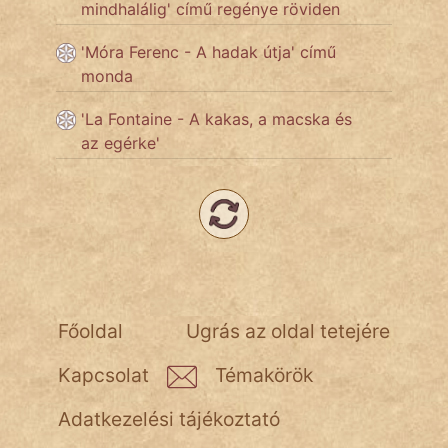
mindhalálig' című regénye röviden
NapHold
'Móra Ferenc - A hadak útja' című
Név nélkül
monda
pszichopati
'La Fontaine - A kakas, a macska és
az egérke'
szegény legény
Hoffer Botond
szemfüles
Főoldal
Ugrás az oldal tetejére
Kapcsolat
Témakörök
Adatkezelési tájékoztató