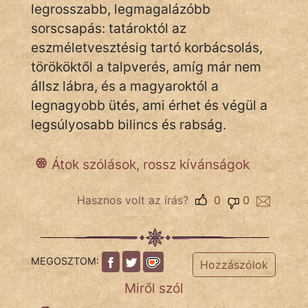
legrosszabb, legmagalázóbb
sorscsapás: tatároktól az
Népszerű szerzőink:
eszméletvesztésig tartó korbácsolás,
törököktől a talpverés, amíg már nem
cinege
állsz lábra, és a magyaroktól a
legnagyobb ütés, ami érhet és végül a
fantom
legsúlyosabb bilincs és rabság.
Hunor
Átok szólások, rossz kívánságok
Jób Gedeon
Hasznos volt az írás?
0
0
Láron Ádám
mikkamakka
vörös ördög
MEGOSZTOM:
Hozzászólok
Miről szól
nagyöreg