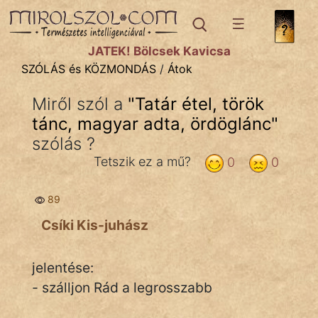
SZÓLÁS ÉS KÖZMONDÁS
témák:
JÁTÉK! Bölcsek Kavicsa
Bibliai
SZÓLÁS és KÖZMONDÁS
/
Átok
Kifejezések
Miről szól a
"
Tatár étel, török
tánc, magyar adta, ördöglánc
Közmondások
"
szólás ?
Rímelő
Tetszik ez a mű?
0
0
Szállóigék
89
Szóláscsoportok
Csíki Kis-juhász
Szólások
jelentése:
Tréfás
- szálljon Rád a legrosszabb