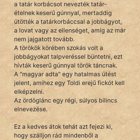
a tatár korbácsot nevezték tatár-
ételnek keserű gúnnyal, mertaddig
ütötték a tatárkorbáccsal a jobbágyot,
IRODALOM
a lovat vagy az ellenséget, amíg az már
SZÓLÁS
nem jajgatott tovább.
És
A törökök körében szokás volt a
KÖZMONDÁS
jobbágyokat talpveréssel büntetni, ezt
hívták keserű gúnnyal török táncnak.
PSZICHO
A "magyar adta" egy hatalmas ütést
ZENE
jelent, amihez egy Toldi erejű fickót kell
elképzelni.
FILM
Az ördöglánc egy régi, súlyos bilincs
elnevezése.
ÉLETMÓD
MAGYARSÁG
Ez a kedves átok tehát azt fejezi ki,
És
hogy szálljon rád mindenből a
TÖRTÉNELEM