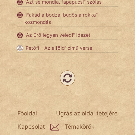
"Azt se mondja, fapapucs!" szólás
NapHold
"Fakad a bodza, büdös a rokka"
Név nélkül
közmondás
pszichopati
"Az Erő legyen veled!" idézet
szegény legény
'Petőfi - Az alföld' című verse
Hoffer Botond
szemfüles
Főoldal
Ugrás az oldal tetejére
Kapcsolat
Témakörök