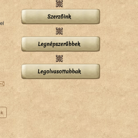
Szerzőink
el
Legnépszerűbbek
Legolvasottabbak
ok