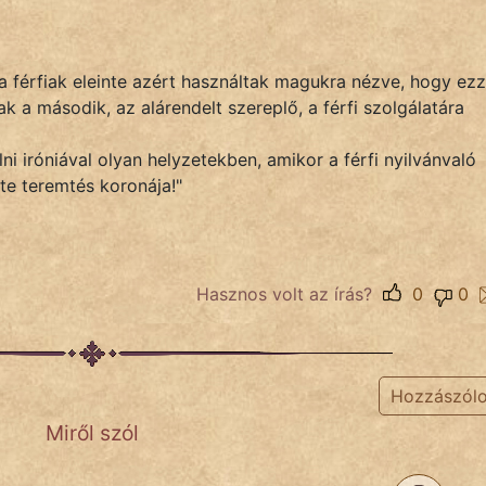
a férfiak eleinte azért használtak magukra nézve, hogy ezz
k a második, az alárendelt szereplő, a férfi szolgálatára
i iróniával olyan helyzetekben, amikor a férfi nyilvánvaló
te teremtés koronája!"
Hasznos volt az írás?
0
0
Hozzászól
Miről szól