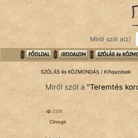
SZÓLÁS ÉS KÖZMONDÁS
témák:
Bibliai
Miről szól a(z)
Kifejezések
Közmondások
FŐOLDAL
IRODALOM
SZÓLÁS és KÖZ
Rímelő
SZÓLÁS és KÖZMONDÁS
/
Kifejezések
Szállóigék
Miről szól a
"
Teremtés kor
Szóláscsoportok
Szólások
2326
Tréfás
Cinege