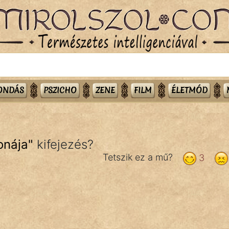
MONDÁS
PSZICHO
ZENE
FILM
ÉLETMÓD
onája
"
kifejezés?
Tetszik ez a mű?
3