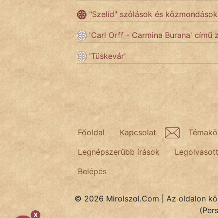
"Szelíd" szólások és közmondások
Népszerű szerzőink:
'Carl Orff - Carmina Burana' című
'Tüskevár'
cinege
fantom
Hunor
Jób Gedeon
Főoldal
Kapcsolat
Témakö
Láron Ádám
Legnépszerűbb írások
Legolvasot
mikkamakka
Belépés
vörös ördög
© 2026 Mirolszol.Com | Az oldalon közö
nagyöreg
(Per
X