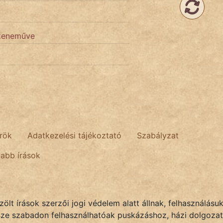
 zeneműve
rök
Adatkezelési tájékoztató
Szabályzat
tabb írások
lt írások szerzői jogi védelem alatt állnak, felhasználásu
sze szabadon felhasználhatóak puskázáshoz, házi dolgozat