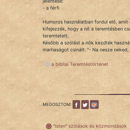
jelentése:
- a férfi
IRODALOM
Humoros használatban fordul elő, amit 
kifejezzék, hogy a nő a teremtésben csa
SZÓLÁS
teremtetett.
És
Később a szólást a nők kezdték használn
KÖZMONDÁS
marhaságot csinált: "- Na nesze neked, 
PSZICHO
a bibliai Teremtéstörténet
ZENE
FILM
ÉLETMÓD
MEGOSZTOM:
MAGYARSÁG
És
"Isten" szólások és közmondások
TÖRTÉNELEM