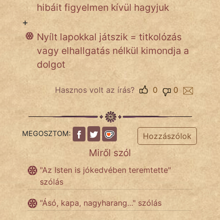
hibáit figyelmen kívül hagyjuk
+
IRODALOM
Nyílt lapokkal játszik = titkolózás
vagy elhallgatás nélkül kimondja a
SZÓLÁS
dolgot
És
KÖZMONDÁS
Hasznos volt az írás?
0
0
PSZICHO
ZENE
MEGOSZTOM:
Hozzászólok
FILM
Miről szól
"Az Isten is jókedvében teremtette"
ÉLETMÓD
szólás
MAGYARSÁG
"Ásó, kapa, nagyharang..." szólás
És
TÖRTÉNELEM