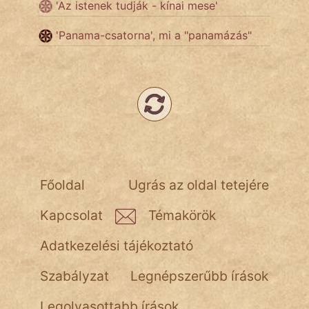
'Az istenek tudják - kínai mese'
'Panama-csatorna', mi a "panamázás"
Népszerű szerzőink:
cinege
fantom
Hunor
Jób Gedeon
Főoldal
Ugrás az oldal tetejére
Láron Ádám
Kapcsolat
Témakörök
mikkamakka
Adatkezelési tájékoztató
vörös ördög
Szabályzat
Legnépszerűbb írások
nagyöreg
Legolvasottabb írások