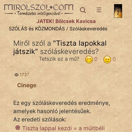
SZÓLÁS ÉS KÖZMONDÁS
témák:
JÁTÉK! Bölcsek Kavicsa
Bibliai
SZÓLÁS és KÖZMONDÁS
/
Szóláskeveredés
Kifejezések
Miről szól a
"
Tiszta lapokkal
játszik
Közmondások
"
szóláskeveredés?
Tetszik ez a mű?
0
0
Rímelő
1737
Szállóigék
Cinege
Szóláscsoportok
Szólások
Ez egy szóláskeveredés eredménye,
amelyek hasonló jelentésűek.
Tréfás
Az eredeti szólások:
Tiszta lappal kezdi = a múltbéli