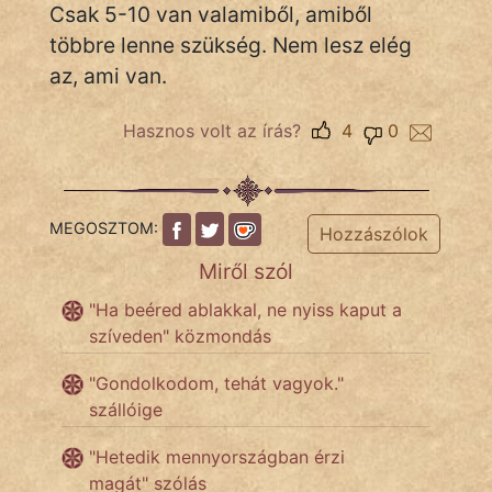
Csak 5-10 van valamiből, amiből
többre lenne szükség. Nem lesz elég
az, ami van.
IRODALOM
SZÓLÁS
Hasznos volt az írás?
4
0
És
KÖZMONDÁS
MEGOSZTOM:
PSZICHO
Hozzászólok
Miről szól
ZENE
"Ha beéred ablakkal, ne nyiss kaput a
FILM
szíveden" közmondás
"Gondolkodom, tehát vagyok."
ÉLETMÓD
szállóige
MAGYARSÁG
"Hetedik mennyországban érzi
És
magát" szólás
TÖRTÉNELEM