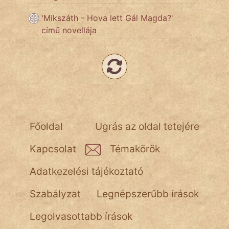
'Mikszáth - Hova lett Gál Magda?'
Népszerű szerzőink:
című novellája
cinege
fantom
Hunor
Főoldal
Ugrás az oldal tetejére
Jób Gedeon
Kapcsolat
Témakörök
Láron Ádám
Adatkezelési tájékoztató
mikkamakka
Szabályzat
Legnépszerűbb írások
vörös ördög
Legolvasottabb írások
nagyöreg