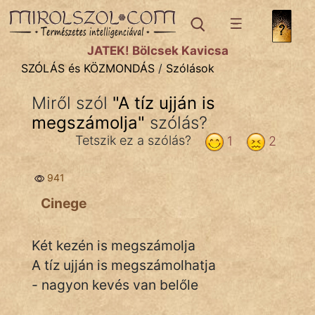
SZÓLÁS ÉS KÖZMONDÁS
témák:
JÁTÉK! Bölcsek Kavicsa
Bibliai
SZÓLÁS és KÖZMONDÁS
/
Szólások
Kifejezések
Miről szól
"
A tíz ujján is
megszámolja
Közmondások
"
szólás?
Tetszik ez a szólás?
1
2
Rímelő
941
Szállóigék
Cinege
Szóláscsoportok
Szólások
Két kezén is megszámolja
A tíz ujján is megszámolhatja
Tréfás
- nagyon kevés van belőle