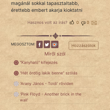
magánál sokkal tapasztaltabb,
érettebb embert akarja kioktatni
Népszerű szerzőink:
Hasznos volt az írás?
0
0
cinege
fantom
MEGOSZTOM:
Hozzászólok
Hunor
Miről szól
Jób Gedeon
"Kanyhaló" kifejezés
Láron Ádám
"Hét ördög lakik benne" szólás
mikkamakka
'Arany János - Toldi' röviden
vörös ördög
'Pink Floyd - Another brick in the
wall'
nagyöreg