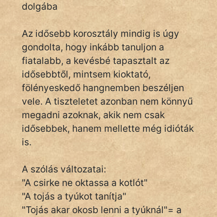
dolgába
Az idősebb korosztály mindig is úgy
IRODALOM
gondolta, hogy inkább tanuljon a
SZÓLÁS
fiatalabb, a kevésbé tapasztalt az
És
idősebbtől, mintsem kioktató,
KÖZMONDÁS
fölényeskedő hangnemben beszéljen
vele. A tiszteletet azonban nem könnyű
PSZICHO
megadni azoknak, akik nem csak
ZENE
idősebbek, hanem mellette még idióták
is.
FILM
A szólás változatai:
ÉLETMÓD
"A csirke ne oktassa a kotlót"
MAGYARSÁG
"A tojás a tyúkot tanítja"
És
"Tojás akar okosb lenni a tyúknál"= a
TÖRTÉNELEM