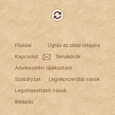
NapHold
Név nélkül
pszichopati
szegény legény
Főoldal
Ugrás az oldal tetejére
Hoffer Botond
Kapcsolat
Témakörök
szemfüles
Adatkezelési tájékoztató
Szabályzat
Legnépszerűbb írások
Legolvasottabb írások
Belépés