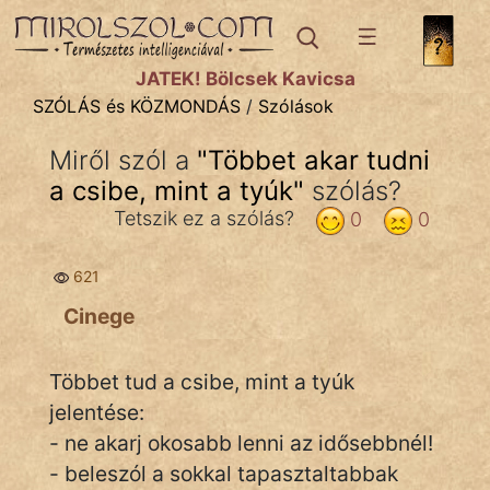
SZÓLÁS ÉS KÖZMONDÁS
témák:
JÁTÉK! Bölcsek Kavicsa
Bibliai
SZÓLÁS és KÖZMONDÁS
/
Szólások
Kifejezések
Miről szól a
"
Többet akar tudni
a csibe, mint a tyúk
Közmondások
"
szólás?
Tetszik ez a szólás?
0
0
Rímelő
621
Szállóigék
Cinege
Szóláscsoportok
Szólások
Többet tud a csibe, mint a tyúk
jelentése:
Tréfás
- ne akarj okosabb lenni az idősebbnél!
- beleszól a sokkal tapasztaltabbak