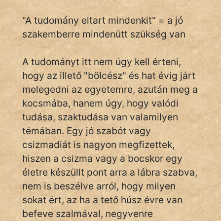
"A tudomány eltart mindenkit" = a jó
szakemberre mindenütt szükség van
IRODALOM
SZÓLÁS
A tudományt itt nem úgy kell érteni,
És
hogy az illető "bölcész" és hat évig járt
KÖZMONDÁS
melegedni az egyetemre, azután meg a
kocsmába, hanem úgy, hogy valódi
PSZICHO
tudása, szaktudása van valamilyen
ZENE
témában. Egy jó szabót vagy
csizmadiát is nagyon megfizettek,
FILM
hiszen a csizma vagy a bocskor egy
életre készüllt pont arra a lábra szabva,
ÉLETMÓD
nem is beszélve arról, hogy milyen
MAGYARSÁG
sokat ért, az ha a tető húsz évre van
És
befeve szalmával, negyvenre
TÖRTÉNELEM