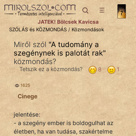
SZÓLÁS ÉS KÖZMONDÁS
témák:
JÁTÉK! Bölcsek Kavicsa
Bibliai
SZÓLÁS és KÖZMONDÁS
/
Közmondások
Kifejezések
Miről szól
"
A tudomány a
szegénynek is palotát rak
Közmondások
"
közmondás?
Rímelő
Tetszik ez a közmondás?
8
1
Szállóigék
1625
Szóláscsoportok
Cinege
Szólások
jelentése:
Tréfás
- a szegény ember is boldogulhat az
életben, ha van tudása, szakértelme