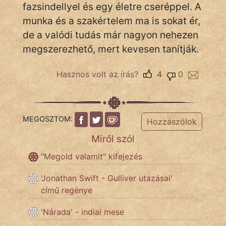
fazsindellyel és egy életre cseréppel. A
munka és a szakértelem ma is sokat ér,
Népszerű szerzőink:
de a valódi tudás már nagyon nehezen
megszerezhető, mert kevesen tanítják.
cinege
Hasznos volt az írás?
4
0
fantom
Hunor
MEGOSZTOM:
Hozzászólok
Jób Gedeon
Miről szól
Láron Ádám
"Megold valamit" kifejezés
mikkamakka
'Jonathan Swift - Gulliver utazásai'
című regénye
vörös ördög
'Nárada' - indiai mese
nagyöreg