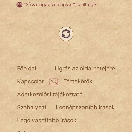
"Sírva vígad a magyar" szállóige
NapHold
Név nélkül
pszichopati
szegény legény
Hoffer Botond
Főoldal
Ugrás az oldal tetejére
szemfüles
Kapcsolat
Témakörök
Adatkezelési tájékoztató
Szabályzat
Legnépszerűbb írások
Legolvasottabb írások