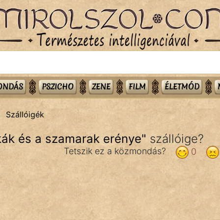
MONDÁS
PSZICHO
ZENE
FILM
ÉLETMÓD
Szállóigék
rkák és a szamarak erénye
"
szállóige?
Tetszik ez a közmondás?
0