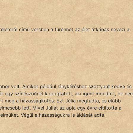
ürelemről című versben a türelmet az élet átkának nevezi a
mber volt. Amikor például lánykéréshez szottyant kedve és
már egy színésznőnél kopogtatott, aki igent mondott, de ne
ént meg a házasságkötés. Ezt Júlia megtudta, és előbb
lmesebb lett. Mivel Júliát az apja egy évre eltiltotta a
erelmüket. Végül a házasságukra is áldását adta.