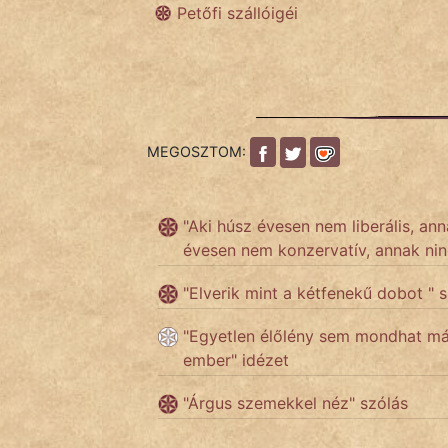
Petőfi szállóigéi
Népszerű szerzőink:
cinege
MEGOSZTOM:
fantom
Hunor
"Aki húsz évesen nem liberális, ann
Jób Gedeon
évesen nem konzervatív, annak nin
Láron Ádám
"Elverik mint a kétfenekű dobot " 
"Egyetlen élőlény sem mondhat más
mikkamakka
ember" idézet
vörös ördög
"Árgus szemekkel néz" szólás
nagyöreg