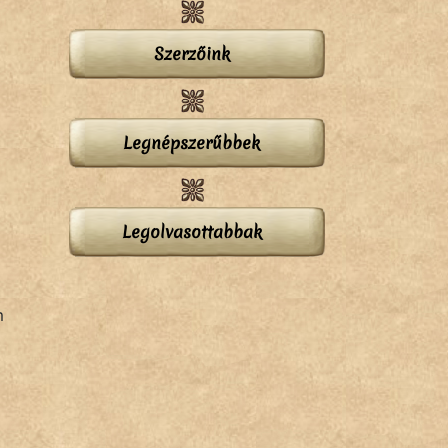
Szerzőink
Legnépszerűbbek
Legolvasottabbak
m