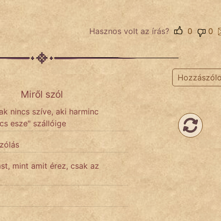
Hasznos volt az írás?
0
0
Hozzászól
Miről szól
ak nincs szíve, aki harminc
cs esze" szállóige
szólás
t, mint amit érez, csak az