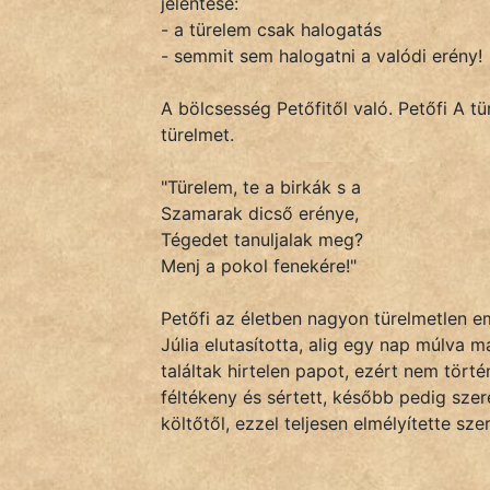
jelentése:
- a türelem csak halogatás
- semmit sem halogatni a valódi erény!
IRODALOM
A bölcsesség Petőfitől való. Petőfi A t
SZÓLÁS
türelmet.
És
KÖZMONDÁS
"Türelem, te a birkák s a
Szamarak dicső erénye,
PSZICHO
Tégedet tanuljalak meg?
Menj a pokol fenekére!"
ZENE
Petőfi az életben nagyon türelmetlen e
FILM
Júlia elutasította, alig egy nap múlva 
találtak hirtelen papot, ezért nem tört
ÉLETMÓD
féltékeny és sértett, később pedig szere
költőtől, ezzel teljesen elmélyítette sz
MAGYARSÁG
És
TÖRTÉNELEM