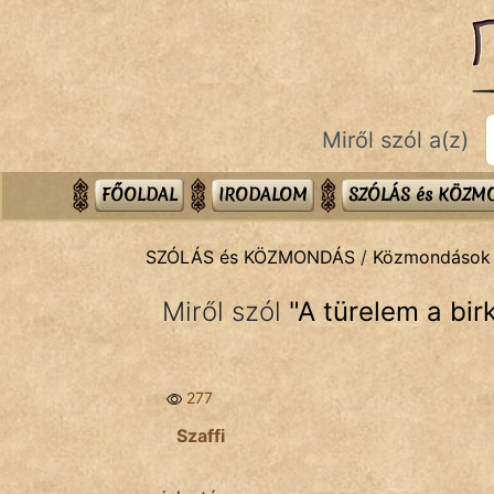
SZÓLÁS ÉS KÖZMONDÁS
témák:
Bibliai
Miről szól a(z)
Kifejezések
Közmondások
FŐOLDAL
IRODALOM
SZÓLÁS és KÖZ
Rímelő
SZÓLÁS és KÖZMONDÁS
/
Közmondások
Szállóigék
Miről szól
"
A türelem a bi
Szóláscsoportok
Szólások
277
Tréfás
Szaffi