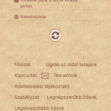
"Királyok bora, a borok királya"
NapHold
szólás
Név nélkül
'Kaleidoszkóp'
pszichopati
szegény legény
Hoffer Botond
szemfüles
Főoldal
Ugrás az oldal tetejére
Kapcsolat
Témakörök
Adatkezelési tájékoztató
Szabályzat
Legnépszerűbb írások
Legolvasottabb írások