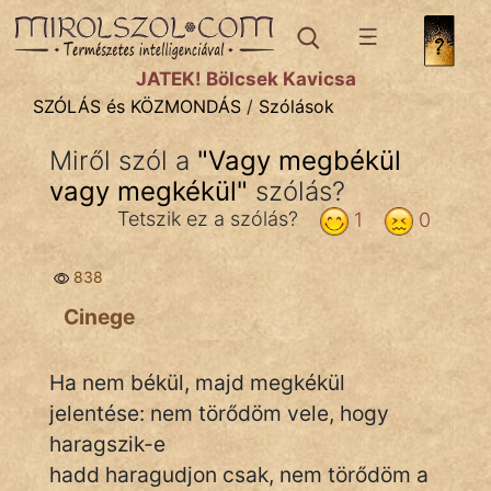
SZÓLÁS ÉS KÖZMONDÁS
témák:
JÁTÉK! Bölcsek Kavicsa
Bibliai
SZÓLÁS és KÖZMONDÁS
/
Szólások
Kifejezések
Miről szól a
"
Vagy megbékül
vagy megkékül
Közmondások
"
szólás?
Tetszik ez a szólás?
1
0
Rímelő
838
Szállóigék
Cinege
Szóláscsoportok
Szólások
Ha nem békül, majd megkékül
jelentése: nem törődöm vele, hogy
Tréfás
haragszik-e
hadd haragudjon csak, nem törődöm a