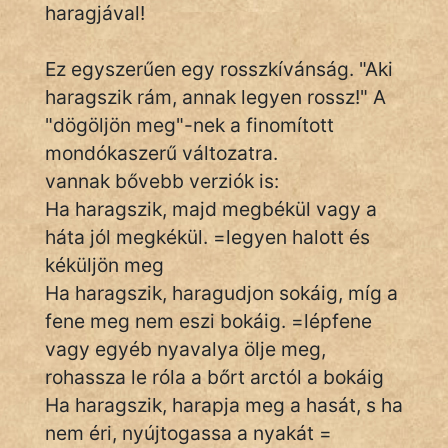
haragjával!
Ez egyszerűen egy rosszkívánság. "Aki
IRODALOM
haragszik rám, annak legyen rossz!" A
SZÓLÁS
"dögöljön meg"-nek a finomított
És
mondókaszerű változatra.
KÖZMONDÁS
vannak bővebb verziók is:
Ha haragszik, majd megbékül vagy a
PSZICHO
háta jól megkékül. =legyen halott és
ZENE
kéküljön meg
Ha haragszik, haragudjon sokáig, míg a
FILM
fene meg nem eszi bokáig. =lépfene
vagy egyéb nyavalya ölje meg,
ÉLETMÓD
rohassza le róla a bőrt arctól a bokáig
MAGYARSÁG
Ha haragszik, harapja meg a hasát, s ha
És
nem éri, nyújtogassa a nyakát =
TÖRTÉNELEM