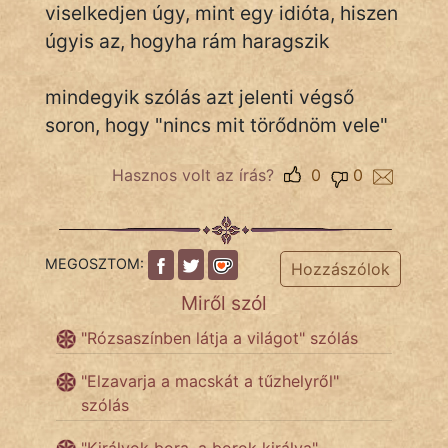
viselkedjen úgy, mint egy idióta, hiszen
úgyis az, hogyha rám haragszik
Népszerű szerzőink:
mindegyik szólás azt jelenti végső
cinege
soron, hogy "nincs mit törődnöm vele"
fantom
Hasznos volt az írás?
0
0
Hunor
Jób Gedeon
MEGOSZTOM:
Hozzászólok
Láron Ádám
Miről szól
mikkamakka
"Rózsaszínben látja a világot" szólás
vörös ördög
"Elzavarja a macskát a tűzhelyről"
szólás
nagyöreg