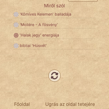
NapHold
Miről szól
Név nélkül
'Kőmíves Kelemen' balladája
pszichopati
'Moliére - A fösvény'
szegény legény
'Halak jegy' energiája
Hoffer Botond
bibliai 'Húsvét'
szemfüles
Főoldal
Ugrás az oldal tetejére