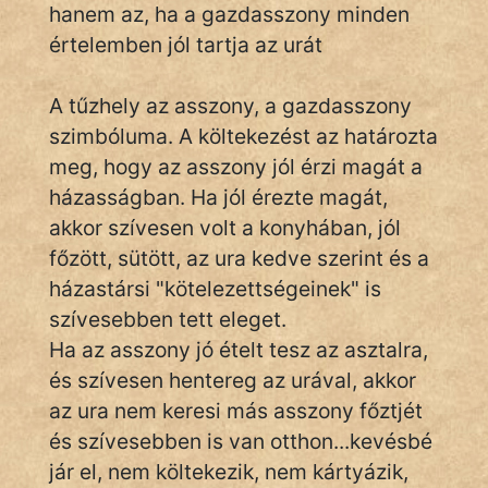
hanem az, ha a gazdasszony minden
értelemben jól tartja az urát
IRODALOM
A tűzhely az asszony, a gazdasszony
SZÓLÁS
szimbóluma. A költekezést az határozta
És
meg, hogy az asszony jól érzi magát a
KÖZMONDÁS
házasságban. Ha jól érezte magát,
akkor szívesen volt a konyhában, jól
PSZICHO
főzött, sütött, az ura kedve szerint és a
ZENE
házastársi "kötelezettségeinek" is
szívesebben tett eleget.
FILM
Ha az asszony jó ételt tesz az asztalra,
ÉLETMÓD
és szívesen hentereg az urával, akkor
az ura nem keresi más asszony főztjét
MAGYARSÁG
és szívesebben is van otthon...kevésbé
És
jár el, nem költekezik, nem kártyázik,
TÖRTÉNELEM