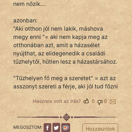
nem nőzik....
Népszerű szerzőink:
azonban:
"Aki otthon jól nem lakik, máshova
cinege
megy enni "= aki nem kapja meg az
fantom
otthonában azt, amit a házasélet
nyújthat, az elidegenedik a családi
Hunor
tűzhelytől, hűtlen lesz a házastársához.
Jób Gedeon
"Tűzhelyen fő meg a szeretet" = azt az
Láron Ádám
asszonyt szereti a férje, aki jól tud főzni
mikkamakka
Hasznos volt az írás?
0
0
vörös ördög
nagyöreg
MEGOSZTOM:
Hozzászólok