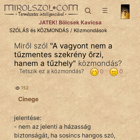
SZÓLÁS ÉS KÖZMONDÁS
témák:
JÁTÉK! Bölcsek Kavicsa
Bibliai
SZÓLÁS és KÖZMONDÁS
/
Közmondások
Kifejezések
Miről szól
"
A vagyont nem a
tűzmentes szekrény őrzi,
Közmondások
hanem a tűzhely
"
közmondás?
Rímelő
Tetszik ez a közmondás?
0
0
Szállóigék
152
Szóláscsoportok
Cinege
Szólások
jelentése:
Tréfás
- nem az jelenti a házasság
biztonságát, ha sosincs hangos szó,