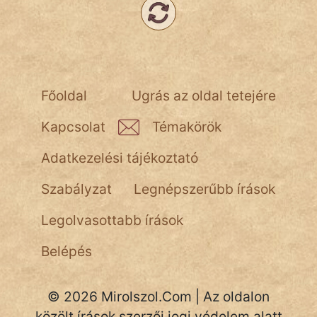
fantom
Hunor
Jób Gedeon
Főoldal
Ugrás az oldal tetejére
Láron Ádám
Kapcsolat
Témakörök
mikkamakka
Adatkezelési tájékoztató
vörös ördög
Szabályzat
Legnépszerűbb írások
nagyöreg
Legolvasottabb írások
NapHold
Belépés
Név nélkül
pszichopati
© 2026 Mirolszol.Com | Az oldalon
szegény legény
közölt írások szerzői jogi védelem alatt