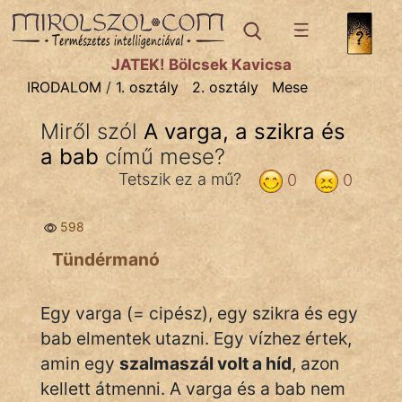
IRODALOM
témák:
JÁTÉK! Bölcsek Kavicsa
Dráma
IRODALOM
/
1. osztály
2. osztály
Mese
Elbeszélő
Miről szól
A varga, a szikra és
Költemény
a bab
című mese?
Eposz
Tetszik ez a mű?
0
0
Komédia
598
Kötelező
Tündérmanó
Legenda
Egy varga (= cipész), egy szikra és egy
Mese
bab elmentek utazni. Egy vízhez értek,
amin egy
szalmaszál volt a híd
, azon
Mitológia
kellett átmenni. A varga és a bab nem