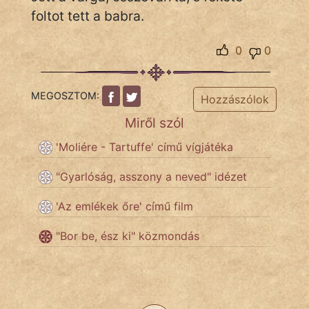
KÖZMONDÁS
foltot tett a babra.
PSZICHO
0
0
ZENE
MEGOSZTOM:
Hozzászólok
FILM
Miről szól
ÉLETMÓD
'Moliére - Tartuffe' című vígjátéka
MAGYARSÁG
"Gyarlóság, asszony a neved" idézet
És
TÖRTÉNELEM
'Az emlékek őre' című film
"Bor be, ész ki" közmondás
Népszerű szerzőink:
cinege