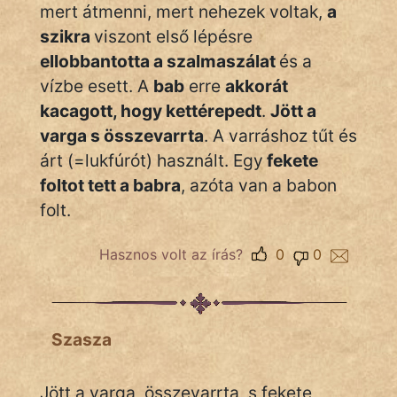
Monda
mert átmenni, mert nehezek voltak,
a
szikra
viszont első lépésre
Novella
ellobbantotta a szalmaszálat
és a
És
vízbe esett. A
bab
erre
akkorát
Elbeszélés
kacagott, hogy kettérepedt
.
Jött a
Regény
varga s összevarrta
. A varráshoz tűt és
árt (=lukfúrót) használt. Egy
fekete
Tanmese
foltot tett a babra
, azóta van a babon
Vers
folt.
Hasznos volt az írás?
0
0
IRODALOM
Szasza
SZÓLÁS
És
Jött a varga, összevarrta, s fekete